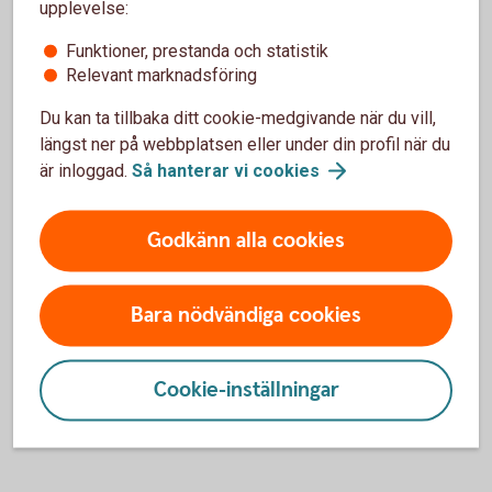
Alla medlemmar i UF-företaget ska vara med på mötet och
upplevelse:
ha med sig giltig legitimation.
Funktioner, prestanda och statistik
Ta med följande till mötet, om det inte lämnats in i
Relevant marknadsföring
förväg:
Du kan ta tillbaka ditt cookie-medgivande när du vill,
Giltig legitimation (t.ex. ID-kort eller pass)
Ansökan för UF-företag
längst ner på webbplatsen eller under din profil när du
Protokoll från konstituerande möte
är inloggad.
Så hanterar vi
cookies
Registreringsbevis - skrivs ut från er profil på
ungföretagsamhet.
se
Godkänn alla cookies
Godkännande för eventuell omyndig i företaget
Bara nödvändiga cookies
Lycka till som företagare!
Cookie-inställningar