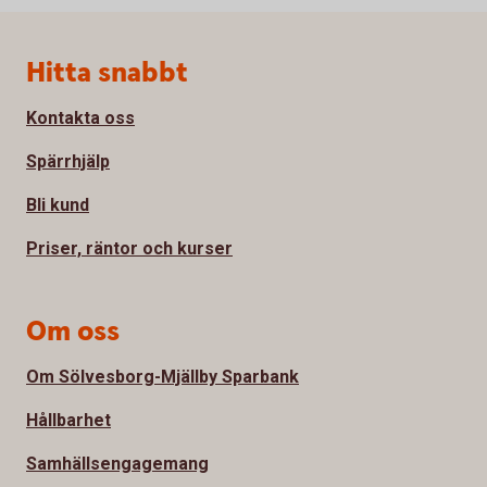
Sidfot
Hitta snabbt
Kontakta oss
Spärrhjälp
Bli kund
Priser, räntor och kurser
Om oss
Om Sölvesborg-Mjällby Sparbank
Hållbarhet
Samhällsengagemang