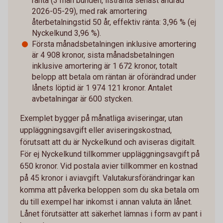
ränta (3 mån bunden, listränta senast ändrad
2026-05-29), med rak amortering
återbetalningstid 50 år, effektiv ränta: 3,96 % (ej
Nyckelkund 3,96 %).
Första månadsbetalningen inklusive amortering
är 4 908 kronor, sista månadsbetalningen
inklusive amortering är 1 672 kronor, totalt
belopp att betala om räntan är oförändrad under
lånets löptid är 1 974 121 kronor. Antalet
avbetalningar är 600 stycken.
Exemplet bygger på månatliga aviseringar, utan
uppläggningsavgift eller aviseringskostnad,
förutsatt att du är Nyckelkund och aviseras digitalt.
För ej Nyckelkund tillkommer uppläggningsavgift på
650 kronor. Vid postala avier tillkommer en kostnad
på 45 kronor i aviavgift. Valutakursförändringar kan
komma att påverka beloppen som du ska betala om
du till exempel har inkomst i annan valuta än lånet.
Lånet förutsätter att säkerhet lämnas i form av pant i