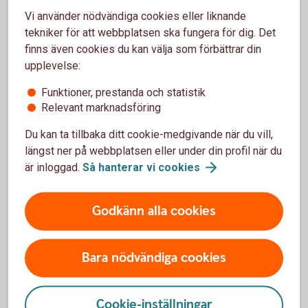
Är du 18–35 år och ska köpa din första bostad?
Vi använder nödvändiga cookies eller liknande
Grattis! Du får ett riktigt bra bolån med pressad ränta
tekniker för att webbplatsen ska fungera för dig. Det
– och massor av andra fördelar som kan göra starten
finns även cookies du kan välja som förbättrar din
enklare.
upplevelse:
Funktioner, prestanda och statistik
Bostartspaket
Relevant marknadsföring
Du kan ta tillbaka ditt cookie-medgivande när du vill,
längst ner på webbplatsen eller under din profil när du
är inloggad.
Så hanterar vi
cookies
Räkna på bolån
Godkänn alla cookies
Räkna på
bolån
Bara nödvändiga cookies
Cookie-inställningar