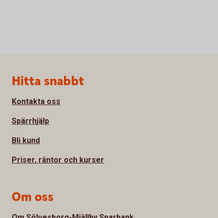
Sidfot
Hitta snabbt
Kontakta oss
Spärrhjälp
Bli kund
Priser, räntor och kurser
Om oss
Om Sölvesborg-Mjällby Sparbank