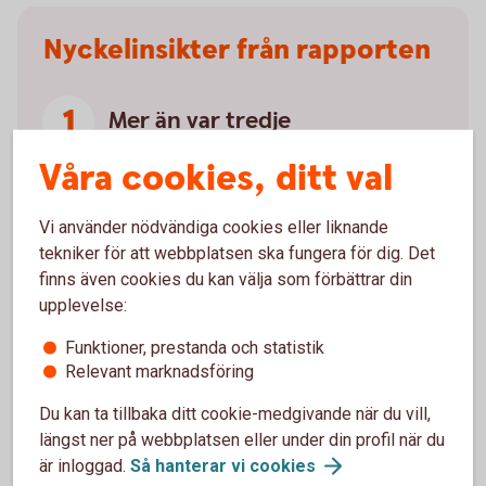
Nyckelinsikter från rapporten
Mer än var tredje
tror att de skulle klara sig bättre än
Våra cookies, ditt val
genomsnittet vid en krissituation. Bland
dem som tror att de skulle klara sig mycket
Vi använder nödvändiga cookies eller liknande
bättre (7 procent) sticker männen ut – 10
tekniker för att webbplatsen ska fungera för dig. Det
procent av männen uppger detta, jämfört
finns även cookies du kan välja som förbättrar din
med 4 procent av kvinnorna.
upplevelse:
Nio av tio
Funktioner, prestanda och statistik
säger att de har någon form av
Relevant marknadsföring
krisberedskap hemma – men samtidigt har
Du kan ta tillbaka ditt cookie-medgivande när du vill,
mer än hälften av svenskarna (55 procent)
längst ner på webbplatsen eller under din profil när du
inga kontanter hemma som del av
är inloggad.
Så hanterar vi
cookies
beredskapen.