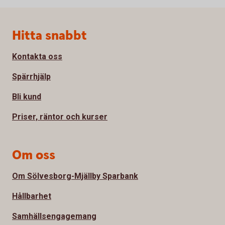
Sidfot
Hitta snabbt
Kontakta oss
Spärrhjälp
Bli kund
Priser, räntor och kurser
Om oss
Om Sölvesborg-Mjällby Sparbank
Hållbarhet
Samhällsengagemang