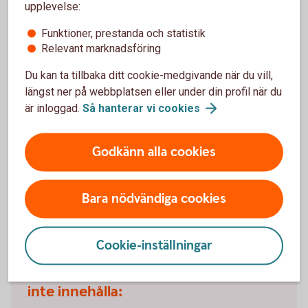
utanför EU/EES-området. Tredje land omfattas inte av
upplevelse:
GDPR, vilket kan innebära en ökad risk i
Funktioner, prestanda och statistik
integritetshänseende, bland annat när det gäller möjligheter
Relevant marknadsföring
för myndigheter i tredje landet att få tillgång till dina
personuppgifter och för dina möjligheter att utöva kontroll
Du kan ta tillbaka ditt cookie-medgivande när du vill,
över personuppgifterna. Sölvesborg-Mjällby Sparbank är
längst ner på webbplatsen eller under din profil när du
behjälplig att, så långt det är möjligt, ytterligare informera
är inloggad.
Så hanterar vi
cookies
dig om integritetslagstiftningen och skyddsläget för
personuppgifter i tredjelandet.
Godkänn alla cookies
För information om Sölvesborg-Mjällby Sparbanks
personuppgiftsbehandling, se
Bara nödvändiga cookies
Behandling av
personuppgifter
.
Cookie-inställningar
Kommentarer eller meddelanden får
inte innehålla: