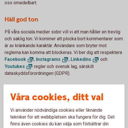
oss omedelbart.
Håll god ton
På våra sociala medier sidor vill vi att man håller en trevlig
och saklig ton. Vi kommer att plocka bort kommentarer som
är av kränkande karaktär. Användare som bryter mot
reglerna kan komma att blockeras. Vi ber dig att respektera
Facebook
,
Instagrams
,
Linkedins
och
Youtubes
regler och svensk lag, särskilt
dataskyddsförordningen (GDPR).
Behandling av personuppgifter
Våra cookies, ditt val
Sölvesborg-Mjällby Sparbank behandlar dina uppgifter i
enlighet med dataskyddslagstiftningen (GDPR). Att
Vi använder nödvändiga cookies eller liknande
använda sociala medier innebär i dagsläget att dina
tekniker för att webbplatsen ska fungera för dig. Det
personuppgifter kan komma att överföras till tredje land
finns även cookies du kan välja som förbättrar din