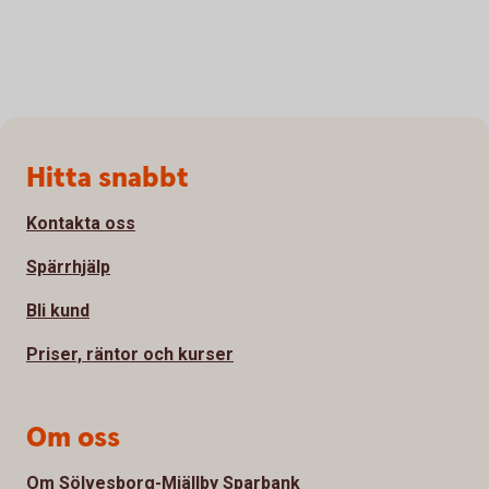
Sidfot
Hitta snabbt
Kontakta oss
Spärrhjälp
Bli kund
Priser, räntor och kurser
Om oss
Om Sölvesborg-Mjällby Sparbank