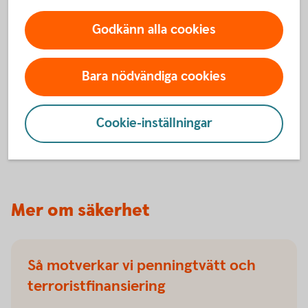
Penningmålvakt, spelbedrägerier
eller spionprogram?
Godkänn alla cookies
Bedragarna bryr sig inte om dig. Eller din ålder. De
bryr sig om dina pengar och använder olika sätt att
Bara nödvändiga cookies
lura dig beroende på hur gammal du är.
Bli inte lurad!
Cookie-inställningar
Mer om säkerhet
Så motverkar vi penningtvätt och
terroristfinansiering