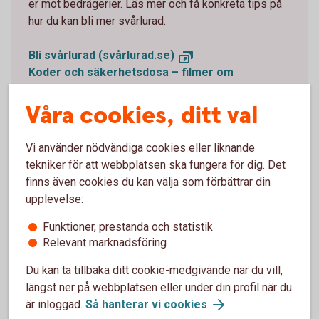
er mot bedrägerier. Läs mer och få konkreta tips på
hur du kan bli mer svårlurad.
Bli svårlurad (svårlurad.se)
Koder och säkerhetsdosa – filmer om
bedrägerier
Våra cookies, ditt val
Vi använder nödvändiga cookies eller liknande
tekniker för att webbplatsen ska fungera för dig. Det
finns även cookies du kan välja som förbättrar din
upplevelse:
Funktioner, prestanda och statistik
Relevant marknadsföring
Du kan ta tillbaka ditt cookie-medgivande när du vill,
längst ner på webbplatsen eller under din profil när du
är inloggad.
Så hanterar vi cookies
Young adult waiting at the train station