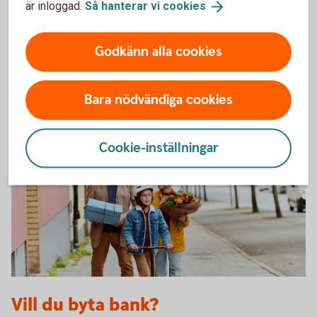
är inloggad.
Så hanterar vi
cookies
Ingen uppläggningsavgift på bolån och
privatlån
Godkänn alla cookies
Ring 0456-42400 för att bli Nyckelkund
Bara nödvändiga cookies
Cookie-inställningar
A family of three going to a birthday party
Vill du byta bank?