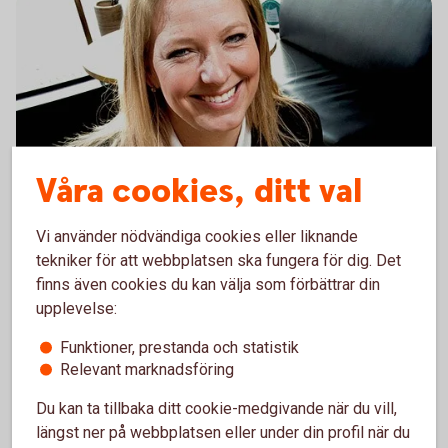
Våra cookies, ditt val
Nyckelkund
Vi använder nödvändiga cookies eller liknande
tekniker för att webbplatsen ska fungera för dig. Det
finns även cookies du kan välja som förbättrar din
Vi har samlat det du behöver för dina
upplevelse:
vardagliga bankärenden. Vi kallar det
Nyckelkund.
Funktioner, prestanda och statistik
Relevant marknadsföring
Kort och andra betalningstjänster
Du kan ta tillbaka ditt cookie-medgivande när du vill,
Rabatt på hemförsäkring och
längst ner på webbplatsen eller under din profil när du
bilförsäkring