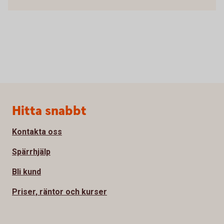
Sidfot
Hitta snabbt
Kontakta oss
Spärrhjälp
Bli kund
Priser, räntor och kurser