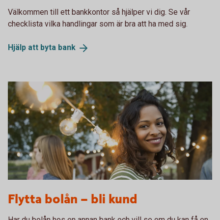
Välkommen till ett bankkontor så hjälper vi dig. Se vår
checklista vilka handlingar som är bra att ha med sig.
Hjälp att byta
bank
452802341
Flytta bolån – bli kund
Har du bolån hos en annan bank och vill se om du kan få en