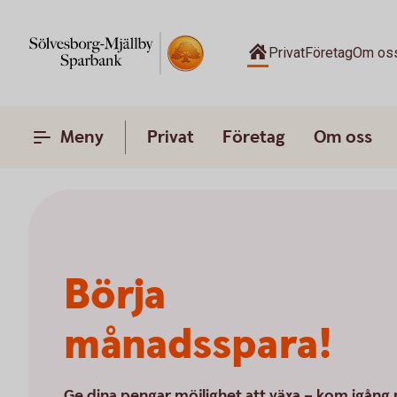
Privat
Företag
Om os
Meny
Privat
Företag
Om oss
Börja
månadsspara!
Ge dina pengar möjlighet att växa – kom igång