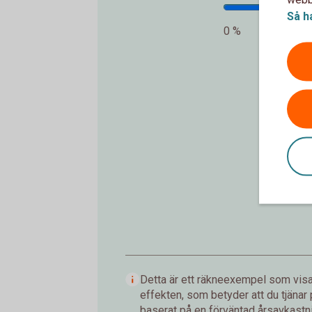
Så h
0 %
In
Detta är ett räkneexempel som visar
effekten, som betyder att du tjänar
baserat på en förväntad årsavkastnin