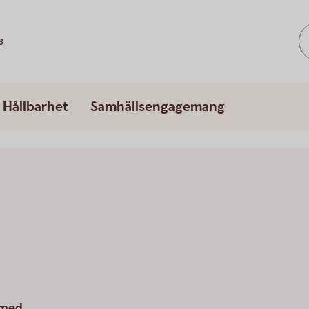
s
Hållbarhet
Samhällsengagemang
 med