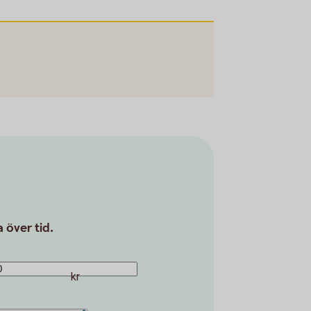
 över tid.
kr