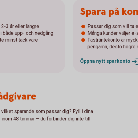
Spara på ko
2-3 år eller längre
Passar dig som vill ta e
r i både upp- och nedgång
Många kunder väljer e-s
nte minst tack vare
Fasträntekonto är mycke
pengarna, desto högre 
Öppna nytt
sparkonto
rådgivare
r vilket sparande som passar dig? Fyll i dina
 inom 48 timmar – du förbinder dig inte till