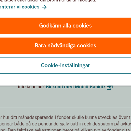
anterar vi
cookies
Godkänn alla cookies
Förväntat sparbelopp om 10 år
172 019 kr
Bara nödvändiga cookies
sättningar från dig är 120 000 kr.
Förväntad avkastning är +52 019 
Cookie-inställningar
Logga in och börja månadsspara
Inte kund än?
Bli kund med Mobilt
BankID
 hur ditt månadssparande i fonder skulle kunna utvecklas över ti
 pengar både på de pengar du själv satt in och dessutom på avkast
g. Den faktiska avkastningen beror på vilken typ av fonder du väl