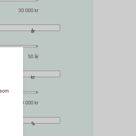
30 000 kr
år
50 år
kr
a som
2 000 000 kr
%