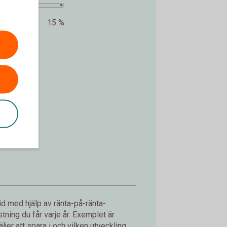
15 %
kr.
d med hjälp av ränta-på-ränta-
ning du får varje år. Exemplet är
jer att spara i och vilken utveckling