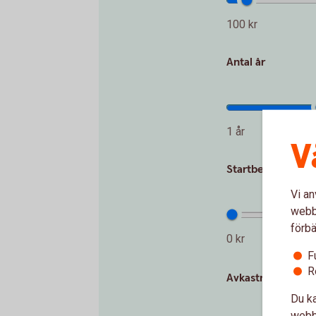
100 kr
Antal år
1 år
V
Startbelopp (kr)
Vi an
webbp
förbä
0 kr
F
R
Avkastning per år
Du ka
webbp