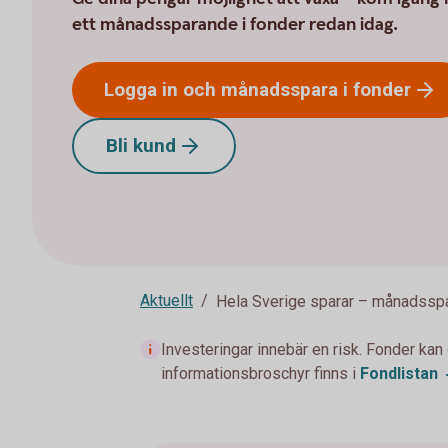
ett månadssparande i fonder redan idag.
Logga in och månadsspara i
fonder
Bli
kund
Aktuellt
Hela Sverige sparar – månadssp
Investeringar innebär en risk. Fonder kan
informationsbroschyr finns i
Fondlistan