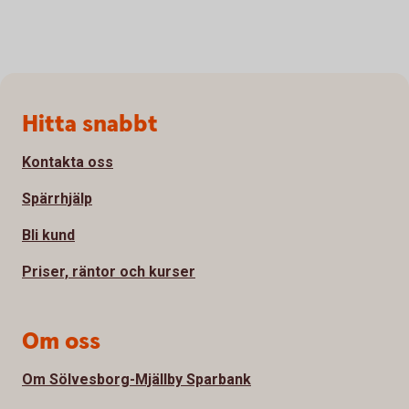
Sidfot
Hitta snabbt
Kontakta oss
Spärrhjälp
Bli kund
Priser, räntor och kurser
Om oss
Om Sölvesborg-Mjällby Sparbank