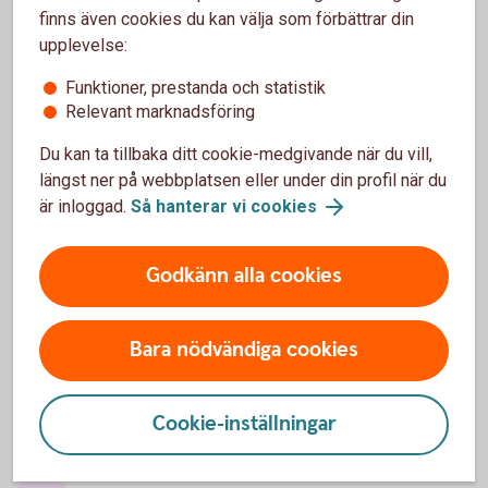
skydda
dig
mot
bedragarna.
finns även cookies du kan välja som förbättrar din
upplevelse:
Funktioner, prestanda och statistik
Relevant marknadsföring
3 vanliga varningstecken på
Du kan ta tillbaka ditt cookie-medgivande när du vill,
bedrägerier
längst ner på webbplatsen eller under din profil när du
är inloggad.
Så hanterar vi cookies
Oväntad kontakt
Godkänn alla cookies
Oväntade kontakter som ser ut att komma från
välkända företag, myndigheter eller någon du
känner är ett vanligt försök att lura dig. Bedragare
Bara nödvändiga cookies
använder falska avsändare för att skapa
trovärdighet och övertyga dig.
Cookie-inställningar
Tips!
Agera aldrig snabbt, ta dig tid, tänk efter och
kontrollera avsändaren.