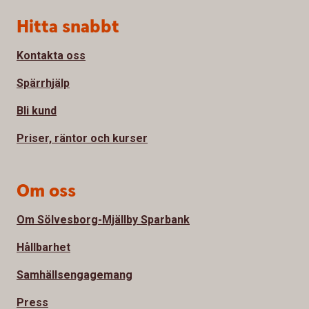
Sidfot
Hitta snabbt
Kontakta oss
Spärrhjälp
Bli kund
Priser, räntor och kurser
Om oss
Om Sölvesborg-Mjällby Sparbank
Hållbarhet
Samhällsengagemang
Press