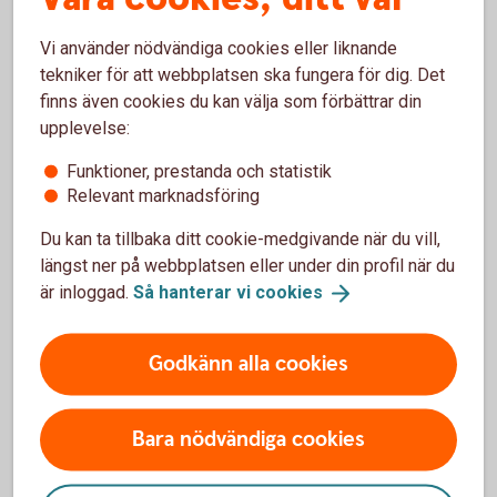
Vi använder nödvändiga cookies eller liknande
tekniker för att webbplatsen ska fungera för dig. Det
finns även cookies du kan välja som förbättrar din
upplevelse:
Anders Torstensson
Funktioner, prestanda och statistik
Relevant marknadsföring
Du kan ta tillbaka ditt cookie-medgivande när du vill,
längst ner på webbplatsen eller under din profil när du
Länkar till bilagor
är inloggad.
Så hanterar vi
cookies
Årsredovisning 2025
Godkänn alla cookies
Valberedningspolicy 2026-04-23
Bara nödvändiga cookies
Dagorning stämma