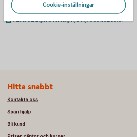
Regler för arvodering av styrelse, valberedning
Cookie-inställningar
och externa revisorer
Valberedningens förslag nya styrelseledamöter
Sidfot
Hitta snabbt
Kontakta oss
Spärrhjälp
Bli kund
Priser, räntor och kurser