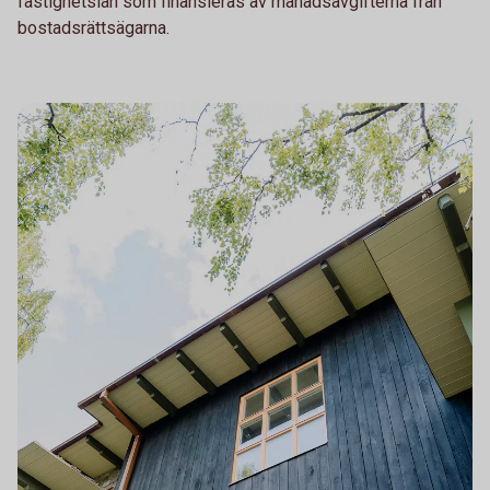
fastighetslån som finansieras av månadsavgifterna från
bostadsrättsägarna.