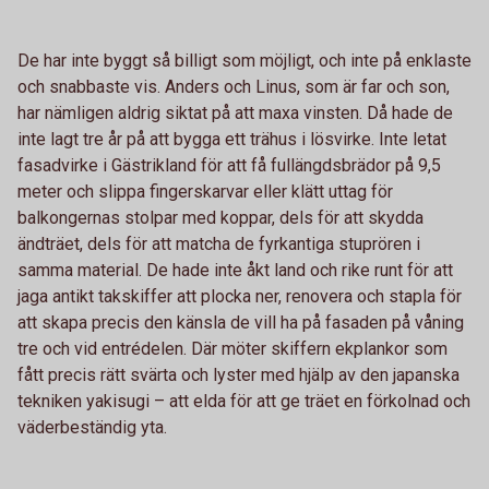
De har inte byggt så billigt som möjligt, och inte på enklaste
och snabbaste vis. Anders och Linus, som är far och son,
har nämligen aldrig siktat på att maxa vinsten. Då hade de
inte lagt tre år på att bygga ett trähus i lösvirke. Inte letat
fasadvirke i Gästrikland för att få fullängdsbrädor på 9,5
meter och slippa fingerskarvar eller klätt uttag för
balkongernas stolpar med koppar, dels för att skydda
ändträet, dels för att matcha de fyrkantiga stuprören i
samma material. De hade inte åkt land och rike runt för att
jaga antikt takskiffer att plocka ner, renovera och stapla för
att skapa precis den känsla de vill ha på fasaden på våning
tre och vid entrédelen. Där möter skiffern ekplankor som
fått precis rätt svärta och lyster med hjälp av den japanska
tekniken yakisugi – att elda för att ge träet en förkolnad och
väderbeständig yta.