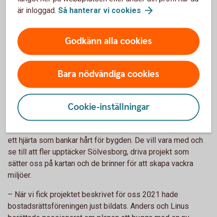
Ett bygge som är bra för bygden
är inloggad.
Så hanterar vi
cookies
Vi inledde med att beskriva Gröna Lyran som ett ovanligt
byggprojekt och det finns inte heller många med Anders
Godkänn alla cookies
och Linus passion och inställning. Henric Ohlsson, finansiell
rådgivare på Sölvesborg-Mjällby Sparbank berättar:
Bara nödvändiga cookies
– Jag är från Karlshamn och visste inte vilka Anders och
Linus var när jag började på banken. Men det tog inte lång
tid att förstå varför så många känner till och uppskattar
Cookie-inställningar
dem. De är båda enormt positiva, lösningsorienterade och
dedikerade. Och dessutom har de, precis som vi på banken,
ett hjärta som bankar hårt för bygden. De vill vara med och
se till att fler upptäcker Sölvesborg, driva projekt som
sätter oss på kartan och de brinner för att skapa vackra
miljöer.
– När vi fick projektet beskrivet för oss 2021 hade
bostadsrättsföreningen just bildats. Anders och Linus