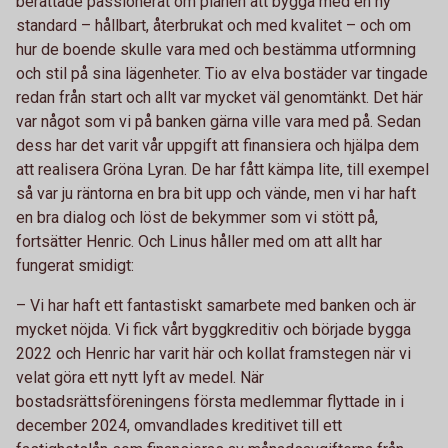
berättade passionerat om planen att bygga med en ny
standard – hållbart, återbrukat och med kvalitet – och om
hur de boende skulle vara med och bestämma utformning
och stil på sina lägenheter. Tio av elva bostäder var tingade
redan från start och allt var mycket väl genomtänkt. Det här
var något som vi på banken gärna ville vara med på. Sedan
dess har det varit vår uppgift att finansiera och hjälpa dem
att realisera Gröna Lyran. De har fått kämpa lite, till exempel
så var ju räntorna en bra bit upp och vände, men vi har haft
en bra dialog och löst de bekymmer som vi stött på,
fortsätter Henric. Och Linus håller med om att allt har
fungerat smidigt:
– Vi har haft ett fantastiskt samarbete med banken och är
mycket nöjda. Vi fick vårt byggkreditiv och började bygga
2022 och Henric har varit här och kollat framstegen när vi
velat göra ett nytt lyft av medel. När
bostadsrättsföreningens första medlemmar flyttade in i
december 2024, omvandlades kreditivet till ett