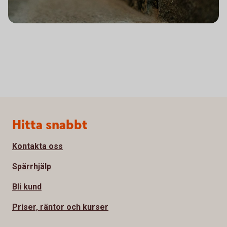
Sidfot
Hitta snabbt
Kontakta oss
Spärrhjälp
Bli kund
Priser, räntor och kurser