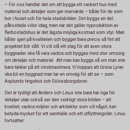
– För oss handlar det om att bygga ett vackert hus med
material och detaljer som ger mervärde – både för de som
bor i huset och för hela stadsbilden. Det byggs en del
påkostade villor idag, men när det gäller nyproduktion av
flerbostadshus är det lägsta möjliga kostnad som styr. Man
håller igen på kvaliteten och bygger bara precis så fint att
projektet blir sålt. Vi vill slå ett slag för att även stora
byggnader ska få vara vackra och byggas med stor omsorg
om detaljer och material. Att man kan bygga så om man inte
bara tänker på att vinstmaximera. Vi hoppas att Gröna Lyran
ska bli en byggnad man tar en omväg för att se – som
Asplunds tingshus och Sölvesborgsbron.
Det är tydligt att Anders och Linus inte bara har öga för
detaljer utan också ser den verkligt stora bilden – att
kvalitet, vackra miljöer och arkitektur som vill något, kan
betyda mycket för ett samhälle och ett utflyttningslän. Linus
fortsätter: