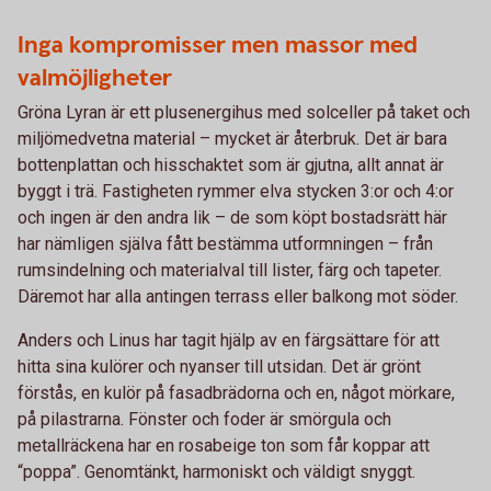
Inga kompromisser men massor med
valmöjligheter
Gröna Lyran är ett plusenergihus med solceller på taket och
miljömedvetna material – mycket är återbruk. Det är bara
bottenplattan och hisschaktet som är gjutna, allt annat är
byggt i trä. Fastigheten rymmer elva stycken 3:or och 4:or
och ingen är den andra lik – de som köpt bostadsrätt här
har nämligen själva fått bestämma utformningen – från
rumsindelning och materialval till lister, färg och tapeter.
Däremot har alla antingen terrass eller balkong mot söder.
Anders och Linus har tagit hjälp av en färgsättare för att
hitta sina kulörer och nyanser till utsidan. Det är grönt
förstås, en kulör på fasadbrädorna och en, något mörkare,
på pilastrarna. Fönster och foder är smörgula och
metallräckena har en rosabeige ton som får koppar att
“poppa”. Genomtänkt, harmoniskt och väldigt snyggt.