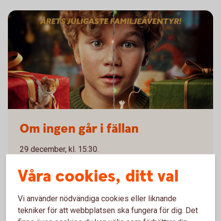
Om ingen går i fällan
Om ingen går i fällan
29 december, kl. 15:30.
FULLBOKAD
Våra cookies, ditt val
Vi använder nödvändiga cookies eller liknande
tekniker för att webbplatsen ska fungera för dig. Det