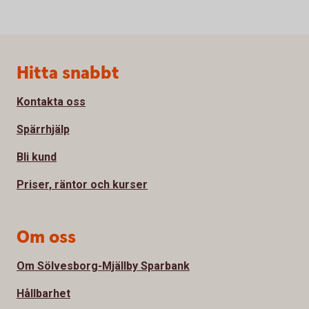
Sidfot
Hitta snabbt
Kontakta oss
Spärrhjälp
Bli kund
Priser, räntor och kurser
Om oss
Om Sölvesborg-Mjällby Sparbank
Hållbarhet