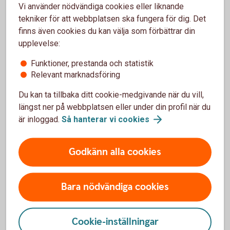
Vi använder nödvändiga cookies eller liknande
kraft i den nationella klimatomställningen. Genom sin
tekniker för att webbplatsen ska fungera för dig. Det
samlade närvaro kan Sparbankerna påverka leverantörer,
finns även cookies du kan välja som förbättrar din
samarbetspartners och andra delar av värdekedjan och
upplevelse:
därmed förbättra förutsättningarna för omställning i hela
landet. Med fler än 190 kontor runt om i Sverige är
Funktioner, prestanda och statistik
Sparbanken den enda banken i över 40 kommuner. Det ger
Relevant marknadsföring
en unik möjlighet att bidra till omställningen där människor
bor och driver företag.
Du kan ta tillbaka ditt cookie-medgivande när du vill,
längst ner på webbplatsen eller under din profil när du
– Sparbankerna står stadigt i en idé som är över 200 år
är inloggad.
Så hanterar vi
cookies
gammal, men vi blickar samtidigt framåt. Vår styrka är
kombinationen av lokal närvaro och gemensam kraft. Tack
Godkänn alla cookies
vare Sparbankernas nära relationer till kunderna är vi en
möjliggörare och viktig partner i kundens
omställningsarbete. Genom klimatfärdplanen samlar vi hela
Bara nödvändiga cookies
Sparbanksrörelsen bakom tydliga mål och ett gemensamt
ansvar för framtiden, säger Dora Säll.
Cookie-inställningar