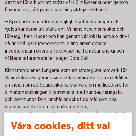
det framför allt om att stötta våra 2 miljoner kunder genom
finansiering, rådgivning och långsiktiga relationer.
– Sparbankernas största möjlighet att bidra ligger i att
hjälpa kunderna att ställa om. Vi finns nära människor och
företag i hela landet och kan genom vår lokala närvaro driva
på den hållbara utvecklingen, bland annat genom
investeringar i energieffektivisering, förnybar energi och
hållbara affärsmodeller, säger Dora Säll.
Klimatfärdplanen fungerar som ett strategiskt ramverk för
Sparbankernas gemensamma klimatarbete. Den innehåller
en vision om att Sparbankerna ska vara en möjliggörare för
klimatomställningen tillsammans med kunder, näringsliv
och kommuner.
Den innehåller också delmål som ska
vägleda arbetet inom klimatkompetens,
utsläppskartläggning, klimatrisker, klimatmål och konkreta
åtgärder.
Våra cookies, ditt val
Tillsammans utgör Sveriges 55 Sparbanker en betydande