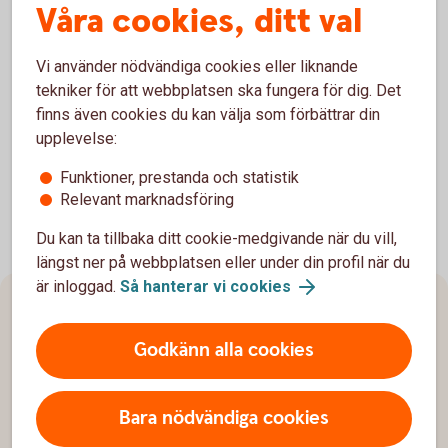
kännas svåra att prata om.
Våra cookies, ditt val
Vi är därför stolta över att vara en del av denna satsning,
Vi använder nödvändiga cookies eller liknande
som är ytterligare ett steg i vårt arbete för en tryggare och
tekniker för att webbplatsen ska fungera för dig. Det
mer hållbar framtid – för våra kunder och för bygden vi
finns även cookies du kan välja som förbättrar din
verkar i.
upplevelse:
Funktioner, prestanda och statistik
Relevant marknadsföring
Du kan ta tillbaka ditt cookie-medgivande när du vill,
längst ner på webbplatsen eller under din profil när du
är inloggad.
Så hanterar vi cookies
Sidfot
Hitta snabbt
Godkänn alla cookies
Kontakta oss
Spärrhjälp
Bara nödvändiga cookies