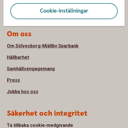
Bli kund
Cookie-inställningar
Priser, räntor och kurser
Om oss
Om Sölvesborg-Mjällby Sparbank
Hållbarhet
Samhällsengagemang
Press
Jobba hos oss
Säkerhet och integritet
Ta tillbaka cookie-medgivande