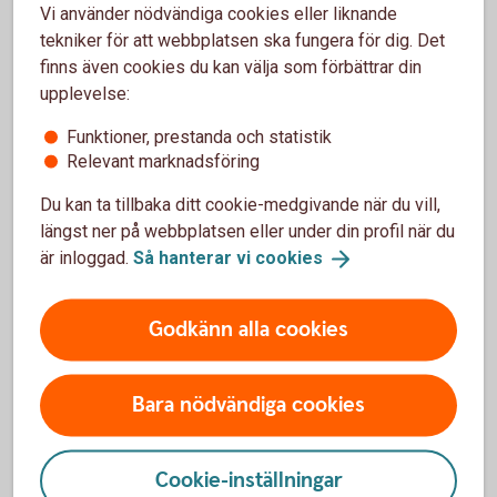
Vi använder nödvändiga cookies eller liknande
tekniker för att webbplatsen ska fungera för dig. Det
finns även cookies du kan välja som förbättrar din
upplevelse:
Funktioner, prestanda och statistik
Relevant marknadsföring
Du kan ta tillbaka ditt cookie-medgivande när du vill,
längst ner på webbplatsen eller under din profil när du
är inloggad.
Så hanterar vi
cookies
Grattis till det osannolika men självklara guldet MAIF! Och
tack för att vi får vara med er hela vägen och stötta på ett
sätt som gör skillnad på och utanför planen. Framgångar
Godkänn alla cookies
känns ännu större när man har varit med när det var kämpigt
och vet hur mycket slit som ligger bakom.
Bara nödvändiga cookies
Nu firar vi att Mjällby AIF från Listerlandet/Sölvesborg är
svenska mästare 2025. Det är makalöst, sensationellt,
historiskt. Och alldeles, alldeles underbart.
Cookie-inställningar