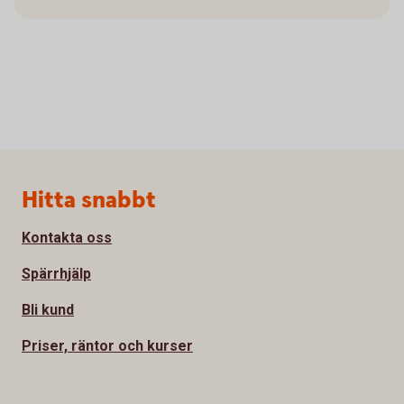
Sidfot
Hitta snabbt
Kontakta oss
Spärrhjälp
Bli kund
Priser, räntor och kurser