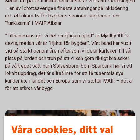
Sedan ett par år tillbaka delfinansierar vi Utanför Rektangeln
– en av Idrottssveriges finaste satsningar på inkludering
och ett rikare liv för bygdens seniorer, ungdomar och
“funkisarna” i MAIF Allstar.
”Tillsammans gör vi det omöjliga möjligt” är Mjällby AIF:s
devis, medan vår är “Hjärta för bygden”. Vårt band har vuxit
sig så starkt genom åren eftersom vi delar kärleken till vår
plats på jorden och tron på att vi kan göra riktigt bra saker
på vårt eget sätt, här i Sölvesborg. Som Sparbank har vi ett
lokalt uppdrag, det är alltså inte för att få tusentals nya
kunder ute i landet och Europa som vi stöttar MAIF – det är
för att stärka vår bygd.
Våra cookies, ditt val