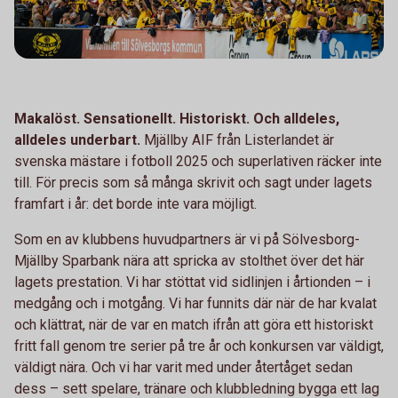
Makalöst. Sensationellt. Historiskt. Och alldeles,
alldeles underbart.
Mjällby AIF från Listerlandet är
svenska mästare i fotboll 2025 och superlativen räcker inte
till. För precis som så många skrivit och sagt under lagets
framfart i år: det borde inte vara möjligt.
Som en av klubbens huvudpartners är vi på Sölvesborg-
Mjällby Sparbank nära att spricka av stolthet över det här
lagets prestation. Vi har stöttat vid sidlinjen i årtionden – i
medgång och i motgång. Vi har funnits där när de har kvalat
och klättrat, när de var en match ifrån att göra ett historiskt
fritt fall genom tre serier på tre år och konkursen var väldigt,
väldigt nära. Och vi har varit med under återtåget sedan
dess – sett spelare, tränare och klubbledning bygga ett lag