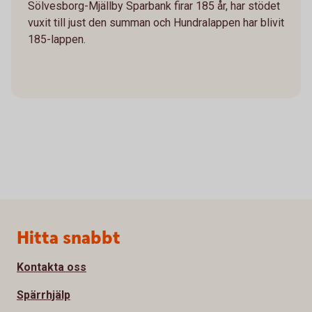
Sölvesborg-Mjällby Sparbank firar 185 år, har stödet
vuxit till just den summan och Hundralappen har blivit
185-lappen.
Sidfot
Hitta snabbt
Kontakta oss
Spärrhjälp