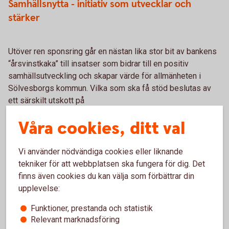
Samhällsnytta - initiativ som utvecklar och
stärker
Utöver ren sponsring går en nästan lika stor bit av bankens
“årsvinstkaka” till insatser som bidrar till en positiv
samhällsutveckling och skapar värde för allmänheten i
Sölvesborgs kommun. Vilka som ska få stöd beslutas av
ett särskilt utskott på
banken - UFA som står för Utskottet För Allmännytta. Syftet
Våra cookies, ditt val
är att ge stimulans för att skapa tillväxt, fler arbetstillfällen,
bra utbildning och livskvalitet. Primär fokus för att projekten
ska kvalificera sig är att de räknas till någon av de här 6
Vi använder nödvändiga cookies eller liknande
inriktningarna:
tekniker för att webbplatsen ska fungera för dig. Det
finns även cookies du kan välja som förbättrar din
Barn och unga
upplevelse:
Landsbygdsutveckling
Utbildning
Funktioner, prestanda och statistik
Hållbarhet
Relevant marknadsföring
Kultur