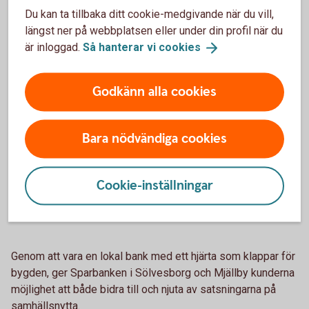
Näringslivsfrämjande
Du kan ta tillbaka ditt cookie-medgivande när du vill,
längst ner på webbplatsen eller under din profil när du
– Ett exempel på projekt som vi är stolta över att kunna
är inloggad.
Så hanterar vi
cookies
stötta, och som många känner till, är Hanö torskrev - med
artificiella rev som sätts ut för att rädda torskbeståndet i
Östersjön. Skejtparken samt cykelsatsningarna Pumptrack-
Godkänn alla cookies
banan och Flowtrail-leden är andra välkända och
uppskattade projekt som blivit verklighet tack vare bidrag
Bara nödvändiga cookies
från, bland andra, Sölvesborg-Mjällby Sparbank, fortsätter
Stefan.
Cookie-inställningar
Kretslopp och karma
Genom att vara en lokal bank med ett hjärta som klappar för
bygden, ger Sparbanken i Sölvesborg och Mjällby kunderna
möjlighet att både bidra till och njuta av satsningarna på
samhällsnytta.