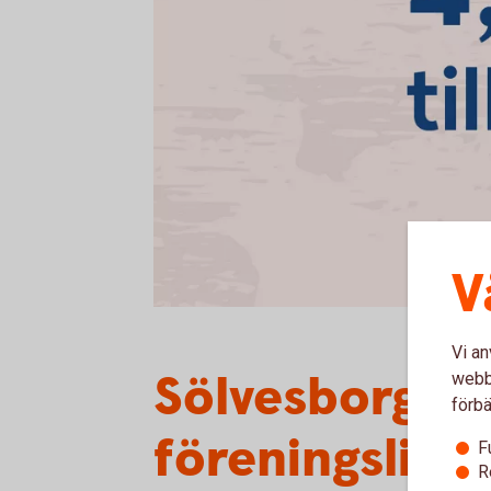
V
Vi an
Sölvesborg-Mj
webbp
förbä
föreningslivet
F
R