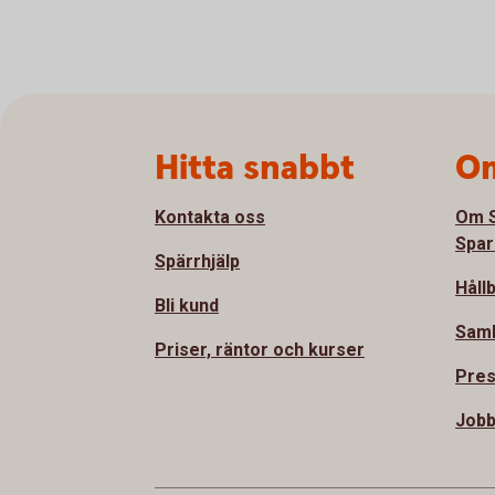
Sidfot
Hitta snabbt
Om
Kontakta oss
Om S
Spar
Spärrhjälp
Håll
Bli kund
Sam
Priser, räntor och kurser
Pre
Jobb