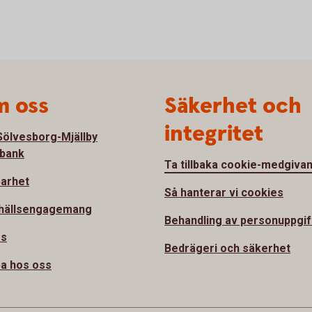
 oss
Säkerhet och
integritet
ölvesborg-Mjällby
bank
Ta tillbaka cookie-medgiva
barhet
Så hanterar vi cookies
hällsengagemang
Behandling av personuppgif
ss
Bedrägeri och säkerhet
a hos oss