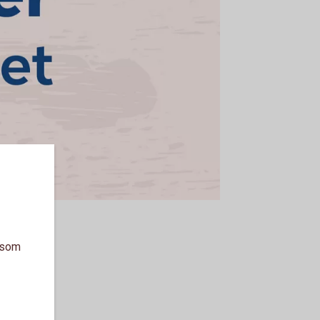
tar
a som