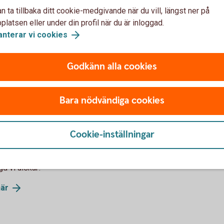
9 föreningar
n ta tillbaka ditt cookie-medgivande när du vill, längst ner på
latsen eller under din profil när du är inloggad.
anterar vi cookies
evande bygd, och vi på Sölvesborg-Mjällby
 starkt föreningsliv. I år delar vi ut ca 4,25
runt om i vår region.
Godkänn alla cookies
ner tid och engagemang för att skapa
vår sponsring vill vi ge tillbaka till dessa
Bara nödvändiga cookies
ch hållbar bygd där vi trivs, utvecklas och mår
Cookie-inställningar
tta föreningslivet genom initiativ som ”187-
m stärker vår gemenskap.
d vi älskar!
är