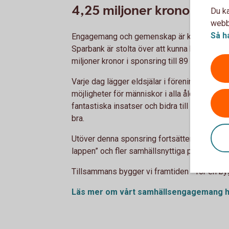
4,25 miljoner kronor till 8
Du ka
webbp
Så h
Engagemang och gemenskap är kärnan i en l
Sparbank är stolta över att kunna bidra till ett
miljoner kronor i sponsring till 89 föreningar 
Varje dag lägger eldsjälar i föreningslivet 
möjligheter för människor i alla åldrar. Genom 
fantastiska insatser och bidra till en aktiv o
bra.
Utöver denna sponsring fortsätter vi att stö
lappen” och fler samhällsnyttiga projekt so
Tillsammans bygger vi framtiden - för en byg
Läs mer om vårt samhällsengagemang h