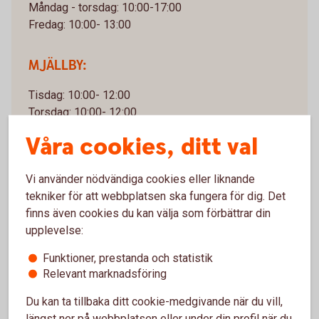
Måndag - torsdag: 10:00-17:00
Fredag: 10:00- 13:00
MJÄLLBY:
Tisdag: 10:00- 12:00
Torsdag: 10:00- 12:00
Våra cookies, ditt val
Kontanthantering
SÖLVESBORG:
Vi använder nödvändiga cookies eller liknande
tekniker för att webbplatsen ska fungera för dig. Det
Måndag: 10:00-12:00
finns även cookies du kan välja som förbättrar din
Onsdag: 10:00-12:00
upplevelse:
Fredag: 10:00-12:00
Funktioner, prestanda och statistik
Relevant marknadsföring
MJÄLLBY:
Du kan ta tillbaka ditt cookie-medgivande när du vill,
Tisdag: 10:00-12:00
längst ner på webbplatsen eller under din profil när du