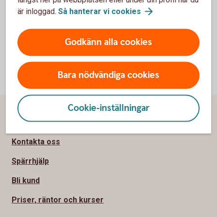
Torsdag: 10:00-12:00
är inloggad.
Så hanterar vi
cookies
Godkänn alla cookies
Bara nödvändiga cookies
Cookie-inställningar
Sidfot
Hitta snabbt
Kontakta oss
Spärrhjälp
Bli kund
Priser, räntor och kurser