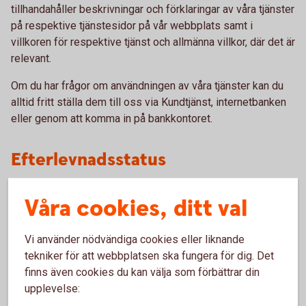
tillhandahåller beskrivningar och förklaringar av våra tjänster
på respektive tjänstesidor på vår webbplats samt i
villkoren för respektive tjänst och allmänna villkor, där det är
relevant.
Om du har frågor om användningen av våra tjänster kan du
alltid fritt ställa dem till oss via Kundtjänst, internetbanken
eller genom att komma in på bankkontoret.
Efterlevnadsstatus
Våra webbplatser – smsparbank.se, internetbanken för
Våra cookies, ditt val
privatkunder i Sverige och appar för Sparbanken Privat
uppfyller kraven enligt lag (2023:254) om vissa produkters
Vi använder nödvändiga cookies eller liknande
och tjänsters tillgänglighet.
tekniker för att webbplatsen ska fungera för dig. Det
finns även cookies du kan välja som förbättrar din
Tekniska specifikationer
upplevelse: