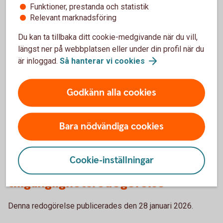
Tillgängligheten för Sölvesborg-Mjällby Sparbank digitala
Funktioner, prestanda och statistik
lösningar förlitar sig på standardtekniker för mobila
Relevant marknadsföring
applikationer och webbplatser för att fungera med
Du kan ta tillbaka ditt cookie-medgivande när du vill,
särskilda kombinationer av webbläsare och eventuella
längst ner på webbplatsen eller under din profil när du
hjälpmedel eller plugins. Exempel på tekniker:
är inloggad.
Så hanterar vi
cookies
HTML
WAI-ARIA
Godkänn alla cookies
CSS
JavaScript
Dessa tekniker används för att uppfylla de
Bara nödvändiga cookies
tillgänglighetsstandarder som används.
Cookie-inställningar
Publicering av denna
tillgänglighetsredogörelse
Denna redogörelse publicerades den 28 januari 2026.