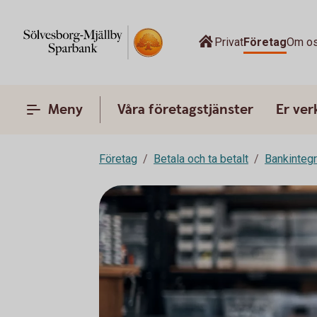
Privat
Företag
Om o
Meny
Våra företagstjänster
Er ve
Företag
Betala och ta betalt
Bankinteg