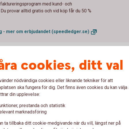
 faktureringsprogram med kund- och
. Du provar alltid gratis och vid köp får du 50 %
ng - mer om erbjudandet
(speedledger.se)
åra cookies, ditt val
direkt i internetbanken. Kopplingen till
öring och ingår utan extra kostnad. Ett komplett
rings- och faktureringsarbetet avsevärt eftersom
vänder nödvändiga cookies eller liknande tekniker för att
kkontot. Er bokföring är alltid uppdaterad och ni
latsen ska fungera för dig. Det finns även cookies du kan välj
skaper inom bokföring krävs och SpeedLedgers
ttrar din upplevelse:
e behöva hjälp.
unktioner, prestanda och statistik
elevant marknadsföring
na - så fungerar tjänsten
n ta tillbaka ditt cookie-medgivande när du vill, längst ner på