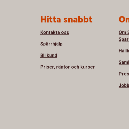
Sidfot
Hitta snabbt
Om
Kontakta oss
Om S
Spar
Spärrhjälp
Håll
Bli kund
Sam
Priser, räntor och kurser
Pre
Jobb