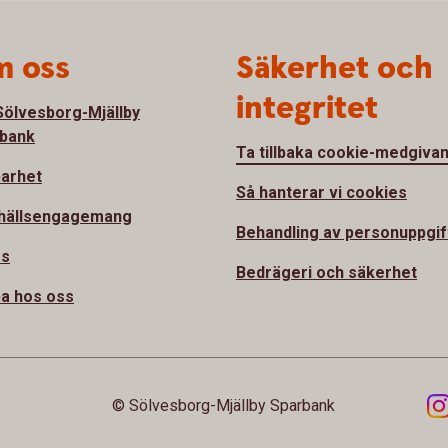
 oss
Säkerhet och
integritet
ölvesborg-Mjällby
bank
Ta tillbaka cookie-medgiva
barhet
Så hanterar vi cookies
hällsengagemang
Behandling av personuppgif
ss
Bedrägeri och säkerhet
a hos oss
© Sölvesborg-Mjällby Sparbank