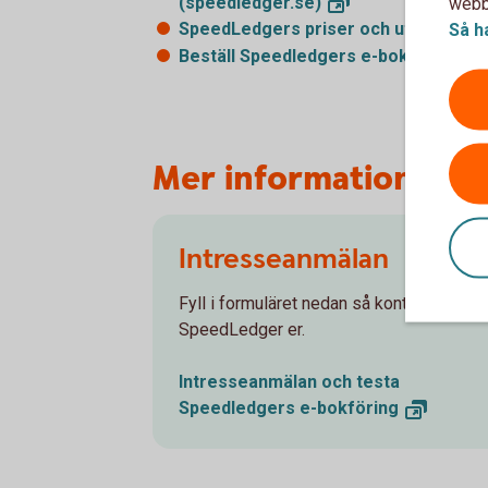
(speedledger.se)
webbp
Så h
SpeedLedgers priser och utbud
(spe
Beställ Speedledgers e-bokföring - 
Mer information om
Intresseanmälan
Fyll i formuläret nedan så kontaktar
SpeedLedger er.
Intresseanmälan och testa
Speedledgers
e-bokföring