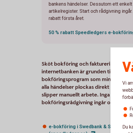
bankens händelser. Dessutom ett enkelt
artikelregister. Start och rådgivning ingår
rabatt första året.
50 % rabatt Speedledgers e-bokföri
V
Sköt bokföring och fakturering enkelt 
internetbanken är grunden till er bokf
bokföringsprogram som minskar bokfö
Vi an
alla händelser plockas direkt från ban
webbp
slipper manuellt arbete. Inga förkun
förbä
bokföringsrådgivning ingår om ni skull
F
R
e-bokföring i Swedbank & Sparbanker
Du ka