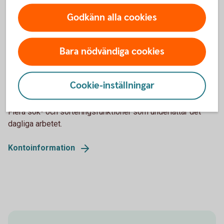
ändå behålla samma bankgironummer.
Godkänn alla cookies
Bankgiro
Bara nödvändiga cookies
Kontoinformation
Cookie-inställningar
Vi erbjuder färdiga rapporter och möjlighet till att skapa
egna rapporter som kan exporteras till ekonomisystemet.
Flera sök- och sorteringsfunktioner som underlättar det
dagliga arbetet.
Kontoinformation