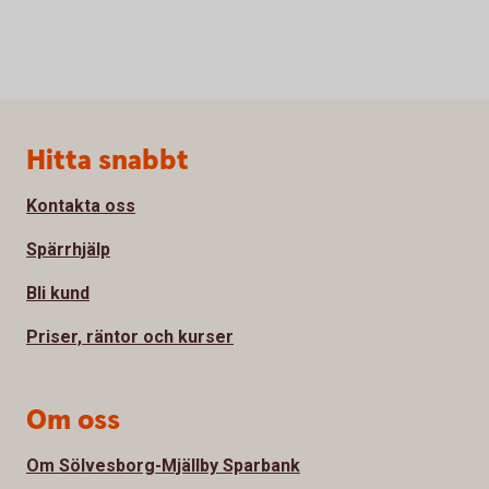
Sidfot
Hitta snabbt
Kontakta oss
Spärrhjälp
Bli kund
Priser, räntor och kurser
Om oss
Om Sölvesborg-Mjällby Sparbank