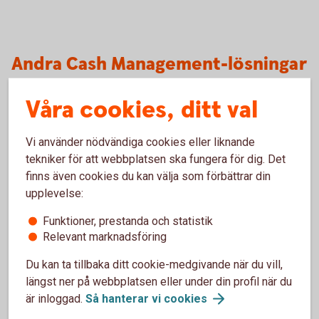
Andra Cash Management-lösningar
Våra cookies, ditt val
Cash Pool-lösningar
Tjänster som möjliggör att enkelt optimera företagets
Vi använder nödvändiga cookies eller liknande
samlade likviditet med en konsoliderad överblick.
tekniker för att webbplatsen ska fungera för dig. Det
finns även cookies du kan välja som förbättrar din
Koncernkonto
upplevelse:
Cash Pool
Solution
Funktioner, prestanda och statistik
Relevant marknadsföring
Bankgironummer
Du kan ta tillbaka ditt cookie-medgivande när du vill,
längst ner på webbplatsen eller under din profil när du
Ditt företags bankgironummer är allt dina kunder behöver
är inloggad.
Så hanterar vi
cookies
för att betala dina fakturor. Du kan enkelt byta konto men