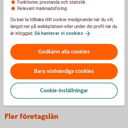
Funktioner, prestanda och statistik
Relevant marknadsföring
Du kan ta tillbaka ditt cookie-medgivande när du vill,
längst ner på webbplatsen eller under din profil när du
är inloggad.
Så hanterar vi
cookies
*Ett lån på 400 000 kr med 4,00 % rörlig ränta,
med rak amortering och en återbetalningstid på
10 år, ger en effektiv ränta på 4,11 %.
Godkänn alla cookies
Aviseringsavgiften är 0 kr och uppläggningsavgift
1000 kr. Totalt belopp att betala under lånets
löptid är 481 667 kr inklusive uppläggningsavsift.
Bara nödvändiga cookies
Återbetalningsbeloppet är i snitt 4 006 kr och
antalet betalningar är 1200 stycken.
Cookie-inställningar
Fler företagslån