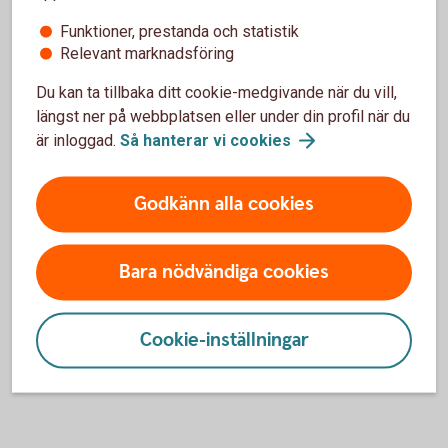
Vid skada utomlands, dygnet runt:
+46 8 50 51 40 08
Funktioner, prestanda och statistik
SOS International
Relevant marknadsföring
Du kan ta tillbaka ditt cookie-medgivande när du vill,
längst ner på webbplatsen eller under din profil när du
är inloggad.
Så hanterar vi
cookies
Skaffa försäkring
Godkänn alla cookies
Ring oss
Bara nödvändiga cookies
Ring oss för att få hjälp med företagets affärer. Vi
ger ditt företag personlig service och rådgivning.
Cookie-inställningar
Ring 0456-424 00