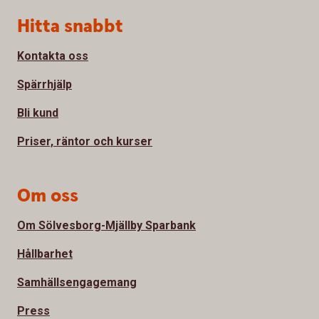
Sidfot
Hitta snabbt
Kontakta oss
Spärrhjälp
Bli kund
Priser, räntor och kurser
Om oss
Om Sölvesborg-Mjällby Sparbank
Hållbarhet
Samhällsengagemang
Press