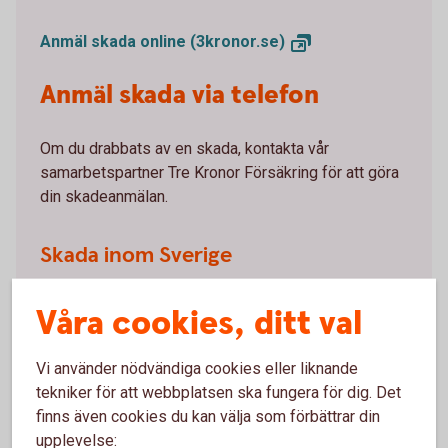
Anmäl skada online
(3kronor.se)
Anmäl skada via telefon
Om du drabbats av en skada, kontakta vår
samarbetspartner Tre Kronor Försäkring för att göra
din skadeanmälan.
Skada inom Sverige
0771-23 33 33
Telefon
, öppet vardagar 09-17.
Våra cookies, ditt val
0771-57 16 00
Tid akuta skador, dygnet runt:
.
Vi använder nödvändiga cookies eller liknande
tekniker för att webbplatsen ska fungera för dig. Det
Skada utomlands
finns även cookies du kan välja som förbättrar din
upplevelse: