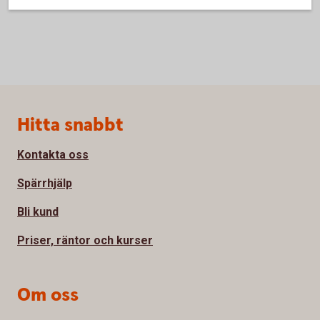
Sidfot
Hitta snabbt
Kontakta oss
Spärrhjälp
Bli kund
Priser, räntor och kurser
Om oss