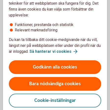
tekniker för att webbplatsen ska fungera för dig. Det
finns även cookies du kan välja som förbättrar din
Betalningar
upplevelse:
Lönsamt, effektivt och tryggt. Det finns mycket att tjäna
Funktioner, prestanda och statistik
(både tid och pengar) på att se över kommunens
Relevant marknadsföring
betalningsflöden. Med våra tjänster blir kommunens
Du kan ta tillbaka ditt cookie-medgivande när du vill,
hantering av in- och utgående betalningar enklare, och
längst ner på webbplatsen eller under din profil när du
arbetet med reskontran och bokföring mindre.
är inloggad.
Så hanterar vi
cookies
Digitala tjänster
Godkänn alla cookies
Nya lösningar som gör vardagen enklare för våra kunder
(och deras kunder) skapar framåtanda och bidrar till tillväxt.
Bara nödvändiga cookies
BankID är en digital tjänst som ger kommuner och landsting
möjlighet att förenkla och förbättra kommunikationen med
Cookie-inställningar
kommuninvånarna – både privatpersoner och företag.