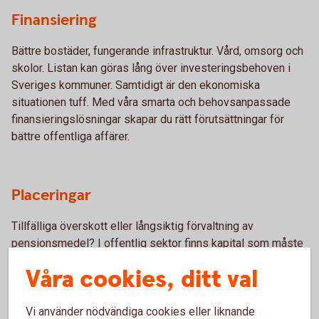
Finansiering
Bättre bostäder, fungerande infrastruktur. Vård, omsorg och
skolor. Listan kan göras lång över investeringsbehoven i
Sveriges kommuner. Samtidigt är den ekonomiska
situationen tuff. Med våra smarta och behovsanpassade
finansieringslösningar skapar du rätt förutsättningar för
bättre offentliga affärer.
Placeringar
Tillfälliga överskott eller långsiktig förvaltning av
pensionsmedel? I offentlig sektor finns kapital som måste
växa – på kort som på lång sikt. Vi har ett komplett urval av
Våra cookies, ditt val
placeringsalternativ och fonder, många med särskild etik-
och miljöinriktning.
Vi använder nödvändiga cookies eller liknande