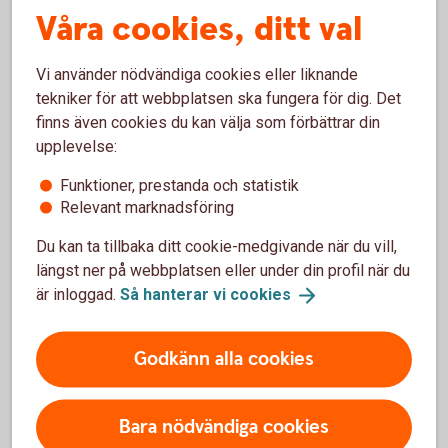
Våra cookies, ditt val
Vi använder nödvändiga cookies eller liknande
tekniker för att webbplatsen ska fungera för dig. Det
finns även cookies du kan välja som förbättrar din
upplevelse:
Hantera er ekonomi på ett
Funktioner, prestanda och statistik
Relevant marknadsföring
enkelt,
snabbt
och
säkert
Du kan ta tillbaka ditt cookie-medgivande när du vill,
sätt med bankintegration.
längst ner på webbplatsen eller under din profil när du
är inloggad.
Så hanterar vi
cookies
Godkänn alla cookies
Bara nödvändiga cookies