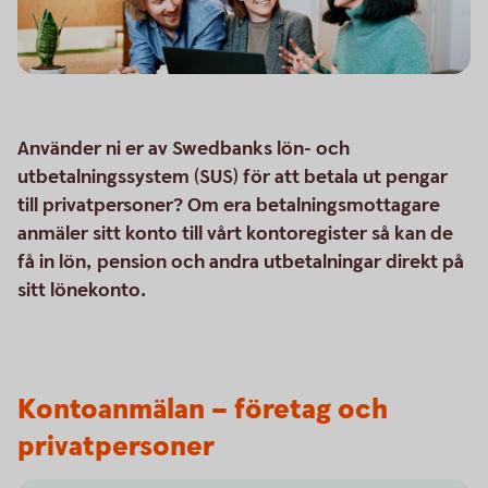
Använder ni er av Swedbanks lön- och
utbetalningssystem (SUS) för att betala ut pengar
till privatpersoner? Om era betalningsmottagare
anmäler sitt konto till vårt kontoregister så kan de
få in lön, pension och andra utbetalningar direkt på
sitt lönekonto.
Kontoanmälan – företag och
privatpersoner