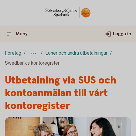
Meny
Logga in
Företag
Löner och andra utbetalningar
Swedbanks kontoregister
Utbetalning via SUS och
kontoanmälan till vårt
kontoregister