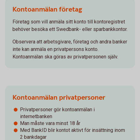
Kontoanmälan företag
Företag som vill anmäla sitt konto till kontoregistret
behöver besöka ett Swedbank- eller sparbankkontor.
Observera att arbetsgivare, företag och andra banker
inte kan anmäla en privatpersons konto.
Kontoanmälan ska göras av privatpersonen själv.
Kontoanmälan privatpersoner
Privatpersoner gör kontoanmälan i
internetbanken
Man måste vara minst 18 år
Med BankID blir kontot aktivt för insättning inom
2 bankdagar