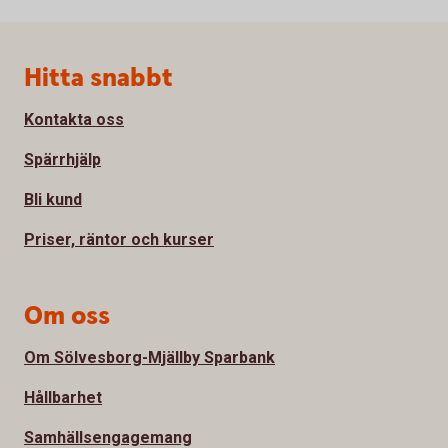
Sidfot
Hitta snabbt
Kontakta oss
Spärrhjälp
Bli kund
Priser, räntor och kurser
Om oss
Om Sölvesborg-Mjällby Sparbank
Hållbarhet
Samhällsengagemang