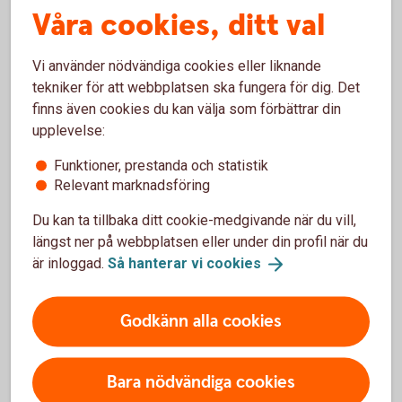
Våra cookies, ditt val
Mer information
Vi använder nödvändiga cookies eller liknande
tekniker för att webbplatsen ska fungera för dig. Det
finns även cookies du kan välja som förbättrar din
upplevelse:
Vanliga frågor och svar
Funktioner, prestanda och statistik
Relevant marknadsföring
Varför ska man använda importremburs?
Du kan ta tillbaka ditt cookie-medgivande när du vill,
längst ner på webbplatsen eller under din profil när du
Kan man ansöka om en importremburs via mejl?
är inloggad.
Så hanterar vi
cookies
Hur vet man att det är de varor som är beställda
Godkänn alla cookies
som kommer?
Bara nödvändiga cookies