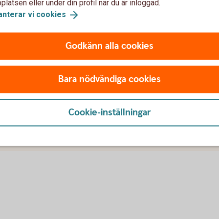
latsen eller under din profil när du är inloggad.
anterar vi
cookies
Godkänn alla cookies
Bara nödvändiga cookies
Cookie-inställningar
u först godkänna cookies för Funktioner, prestanda och statistik.