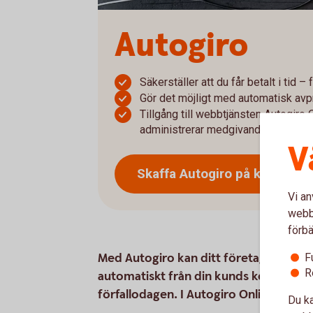
Autogiro
Säkerställer att du får betalt i tid –
Gör det möjligt med automatisk avp
Tillgång till webbtjänsten Autogiro 
administrerar medgivanden via we
V
Skaffa Autogiro på
kontor
Vi an
webbp
förbä
Med Autogiro kan ditt företag ta beta
F
R
automatiskt från din kunds konto på f
förfallodagen. I Autogiro Online får d
Du ka