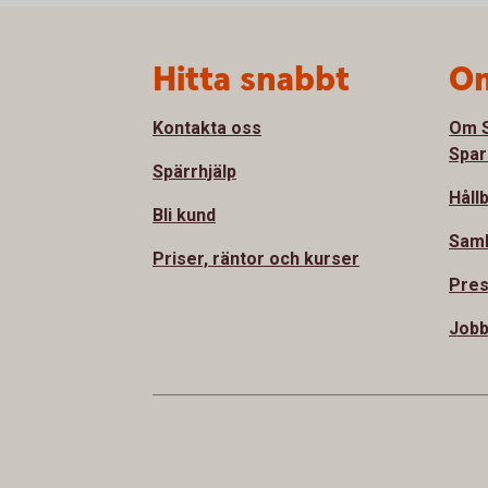
Sidfot
Hitta snabbt
Om
Kontakta oss
Om S
Spar
Spärrhjälp
Håll
Bli kund
Sam
Priser, räntor och kurser
Pre
Jobb