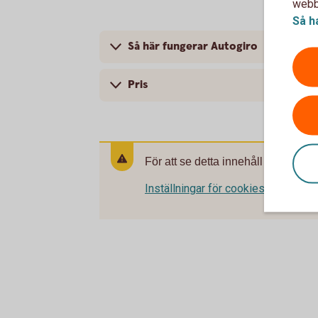
webbp
Så h
Så här fungerar Autogiro
Pris
För att se detta innehåll behöver d
Inställningar för cookies