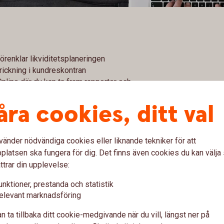
 förenklar likviditetsplaneringen
rickning i kundreskontran
Online där du kan ta fram rapporter och
bben
åra cookies, ditt val
vänder nödvändiga cookies eller liknande tekniker för att
latsen ska fungera för dig. Det finns även cookies du kan välj
ttrar din upplevelse:
lt enkelt och smidigt genom att pengarna dras
unktioner, prestanda och statistik
elevant marknadsföring
örfallodagen. Varken du eller din kund behöver bevaka
u komplett information om ditt företags Autogiro.
n ta tillbaka ditt cookie-medgivande när du vill, längst ner på