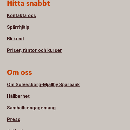
Sidfot
Hitta snabbt
Kontakta oss
Spärrhjälp
Bli kund
Priser, räntor och kurser
Om oss
Om Sölvesborg-Mjällby Sparbank
Hållbarhet
Samhällsengagemang
Press