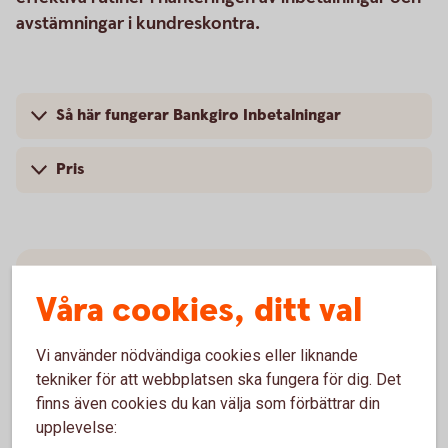
avstämningar i kundreskontra.
Så här fungerar Bankgiro Inbetalningar
Pris
Insättningsuppgift i
Våra cookies, ditt val
internetbanken
Vi använder nödvändiga cookies eller liknande
I internetbanken får du snabbt och enkelt tillgång till
tekniker för att webbplatsen ska fungera för dig. Det
aktuell information om inbetalningar som gjorts till
finns även cookies du kan välja som förbättrar din
ditt företagskonto via Bankgirot.
upplevelse: