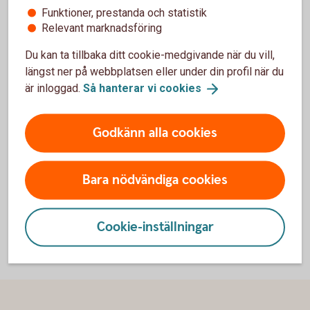
Insättningsuppgift i
internetbanken
Funktioner, prestanda och statistik
Relevant marknadsföring
Du kan ta tillbaka ditt cookie-medgivande när du vill,
längst ner på webbplatsen eller under din profil när du
är inloggad.
Så hanterar vi
cookies
För att se detta innehåll behöver du först
godkänna cookies för Funktioner, prestanda
och statistik.
Godkänn alla cookies
Inställningar för cookies
Bara nödvändiga cookies
Cookie-inställningar