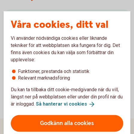
Besök oss
Våra cookies, ditt val
Välkommen till ett av våra kontor så hjälper vi dig.
Vi använder nödvändiga cookies eller liknande
tekniker för att webbplatsen ska fungera för dig. Det
Hitta ditt
bankkontor
finns även cookies du kan välja som förbättrar din
upplevelse:
Funktioner, prestanda och statistik
Relevant marknadsföring
Du kan ta tillbaka ditt cookie-medgivande när du vill,
längst ner på webbplatsen eller under din profil när du
är inloggad.
Så hanterar vi
cookies
Godkänn alla cookies
Sidfot