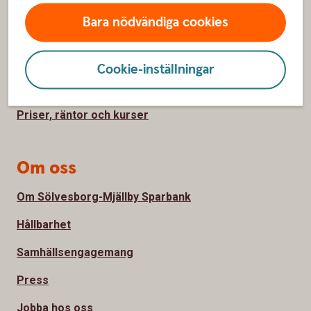
Hitta snabbt
Bara nödvändiga cookies
Kontakta oss
Spärrhjälp
Cookie-inställningar
Bli kund
Priser, räntor och kurser
Om oss
Om Sölvesborg-Mjällby Sparbank
Hållbarhet
Samhällsengagemang
Press
Jobba hos oss