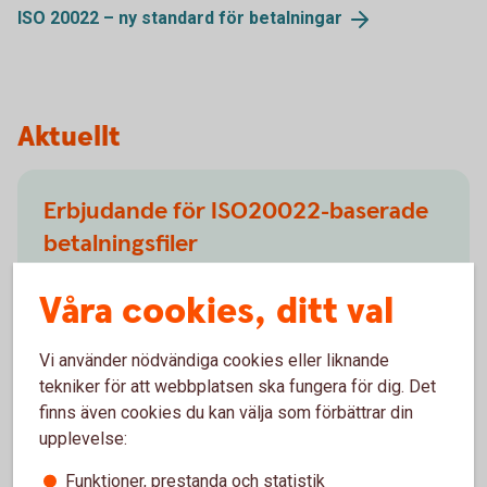
ISO 20022 – ny standard för
betalningar
Aktuellt
Erbjudande för ISO20022-baserade
betalningsfiler
ISO20022 är en internationell standard för finansiella
Våra cookies, ditt val
meddelanden (betalfiler) i XML-format. Swedbank
erbjuder möjlighet att ta emot betalningsuppdrag och
Vi använder nödvändiga cookies eller liknande
leverera information till våra kunder för följande
tekniker för att webbplatsen ska fungera för dig. Det
tjänster.
finns även cookies du kan välja som förbättrar din
upplevelse:
Funktioner, prestanda och statistik