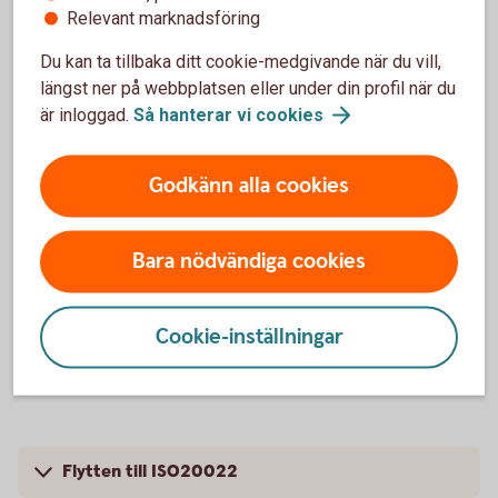
Relevant marknadsföring
ISO20022-baserade betalningsfiler
Du kan ta tillbaka ditt cookie-medgivande när du vill,
längst ner på webbplatsen eller under din profil när du
är inloggad.
Så hanterar vi
cookies
High value payments flyttades till
Godkänn alla cookies
ISO20022 i mars 2023
High-Value-Payments gick över till ISO20022 som
Bara nödvändiga cookies
standard för en stor del av våra internationella
betalningar: EUR med större belopp (high value
payments) och internationella betalningar i andra
Cookie-inställningar
valutor som skickas via SWIFT.
Flytten till ISO20022