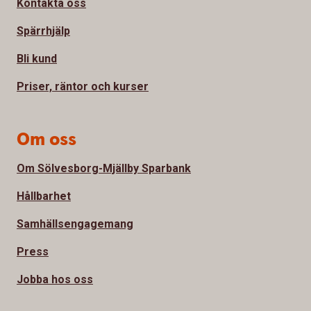
Kontakta oss
Spärrhjälp
Bli kund
Priser, räntor och kurser
Om oss
Om Sölvesborg-Mjällby Sparbank
Hållbarhet
Samhällsengagemang
Press
Jobba hos oss