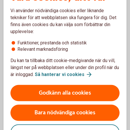
Vi använder nödvändiga cookies eller liknande
tekniker för att webbplatsen ska fungera för dig. Det
Pay Online – pris och villkor
finns även cookies du kan välja som förbättrar din
upplevelse:
Vilka betalningsmetoder används inom e-
Funktioner, prestanda och statistik
handel?
Relevant marknadsföring
Fungerar Swedbank Pay tillsammans med
Du kan ta tillbaka ditt cookie-medgivande när du vill,
Shopify?
längst ner på webbplatsen eller under din profil när du
är inloggad.
Så hanterar vi
cookies
Fungerar Swedbank Pay tillsammans med
Woocommerce?
Godkänn alla cookies
Vilka e-handelsplattformar och partners har Pay
Online stöd för?
Bara nödvändiga cookies
Fungerar Pay Online för att ta betalt i app?