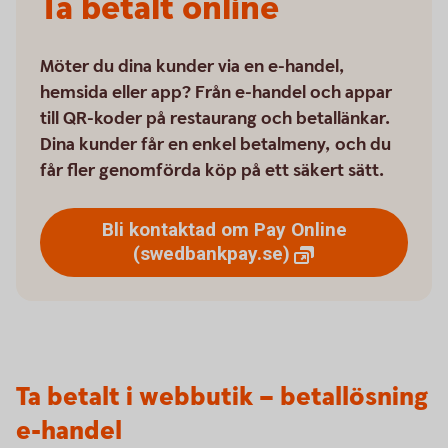
Ta betalt online
Möter du dina kunder via en e-handel,
hemsida eller app? Från e-handel och appar
till QR-koder på restaurang och betallänkar.
Dina kunder får en enkel betalmeny, och du
får fler genomförda köp på ett säkert sätt.
Bli kontaktad om Pay Online
(swedbankpay.se)
Ta betalt i webbutik – betallösning
e-handel