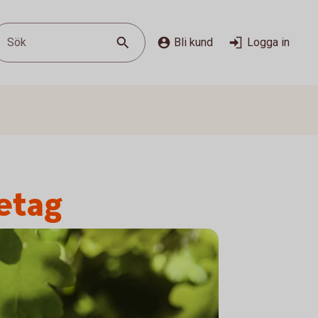
Sök
Bli kund
Logga in
retag