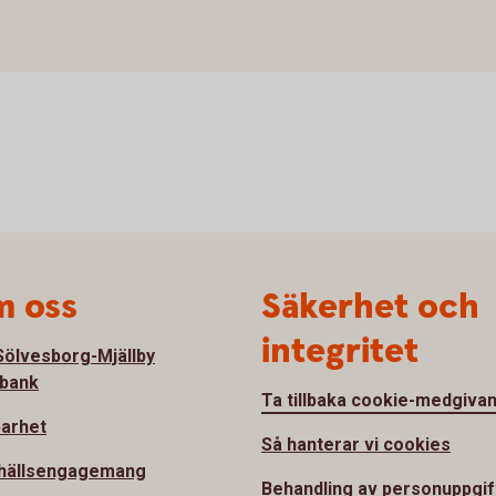
 oss
Säkerhet och
integritet
ölvesborg-Mjällby
bank
Ta tillbaka cookie-medgiva
barhet
Så hanterar vi cookies
hällsengagemang
Behandling av personuppgif