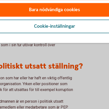
Bara nödvändiga cookies
direkt kontroll?
Cookie-inställningar
mannen har ett direkt ägande eller kontroll i
nebär att den verkliga huvudmannen utövar
 som i sin tur utövar kontroll över
litiskt utsatt ställning?
n som har eller har haft en viktig offentlig
l organisation. Yrken eller positioner som
 för att utsättas för till exempel korruption
dmannen är en person i politisk utsatt
ljemedlem eller medarbetare som är PEP.