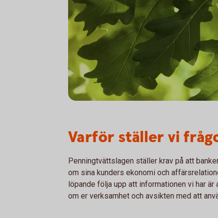
Varför ställer vi frå
Penningtvättslagen ställer krav på att banke
om sina kunders ekonomi och affärsrelation
löpande följa upp att informationen vi har är 
om er verksamhet och avsikten med att anvä