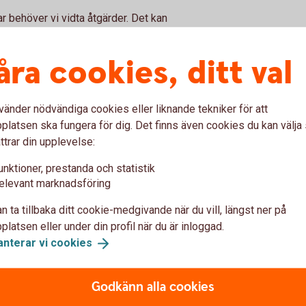
ar behöver vi vidta åtgärder. Det kan
till internetbanken och appen för företag
anktjänster spärras tillfälligt. Om vi inte kan
åra cookies, ditt val
relation kan det även bli aktuellt med
.
vänder nödvändiga cookies eller liknande tekniker för att
 som bank och dig som kund att hålla
latsen ska fungera för dig. Det finns även cookies du kan välj
ttrar din upplevelse:
dman?
unktioner, prestanda och statistik
elevant marknadsföring
tterst, direkt eller indirekt, äger eller
n ta tillbaka ditt cookie-medgivande när du vill, längst ner på
t aktiebolag eller en förening. En juridisk
latsen eller under din profil när du är inloggad.
anterar vi
cookies
Godkänn alla cookies