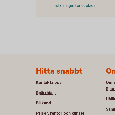
Inställningar för cookies
Sidfot
Hitta snabbt
Om
Kontakta oss
Om S
Spar
Spärrhjälp
Håll
Bli kund
Sam
Priser, räntor och kurser