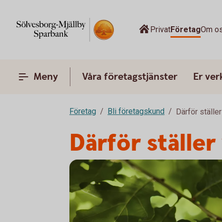
Privat
Företag
Om o
Meny
Våra företagstjänster
Er ve
Företag
Bli företagskund
Därför ställer
Därför ställer