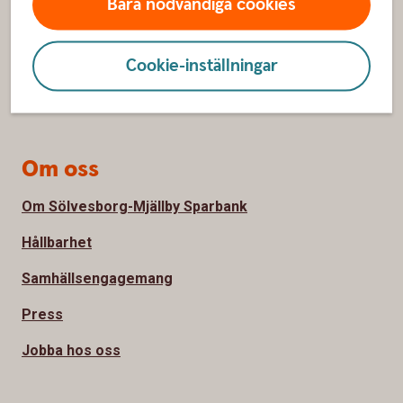
Bara nödvändiga cookies
Spärrhjälp
Cookie-inställningar
Bli kund
Priser, räntor och kurser
Om oss
Om Sölvesborg-Mjällby Sparbank
Hållbarhet
Samhällsengagemang
Press
Jobba hos oss