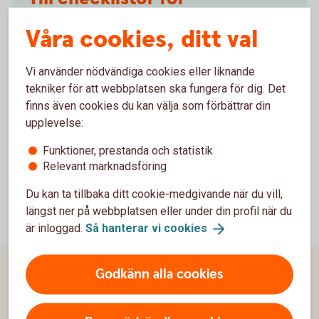
hållbarhetsarbetet
Våra cookies, ditt val
Checklista Bostadsrättsförening
(pdf)
Vi använder nödvändiga cookies eller liknande
Checklista Skog- och lantbruk
(pdf)
tekniker för att webbplatsen ska fungera för dig. Det
Checklista Fastighetsbolag
(pdf)
finns även cookies du kan välja som förbättrar din
Checklista Företag
(pdf)
upplevelse:
Funktioner, prestanda och statistik
Relevant marknadsföring
Du kan ta tillbaka ditt cookie-medgivande när du vill,
längst ner på webbplatsen eller under din profil när du
är inloggad.
Så hanterar vi
cookies
Godkänn alla cookies
Sidfot
Hitta snabbt
Kontakta oss