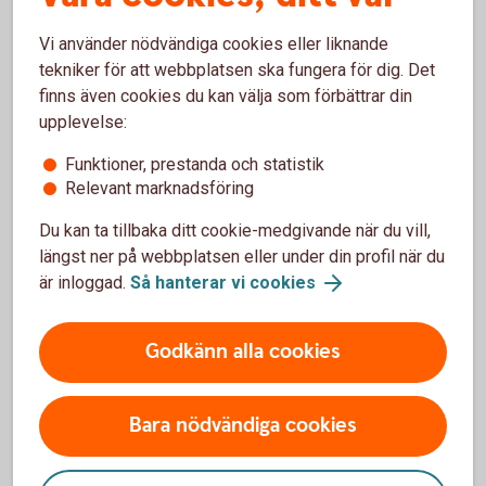
Företagets tjänster > Beställ nya tjänster
. Välj per
datum och leveransadress. I samma beställning kan du
Vi använder nödvändiga cookies eller liknande
lägga upp fler mottagare. När det är klart skickas det via
tekniker för att webbplatsen ska fungera för dig. Det
posten.
finns även cookies du kan välja som förbättrar din
upplevelse:
Företag med brutet räkenskapsår
Funktioner, prestanda och statistik
Relevant marknadsföring
Ett företag med brutet räkenskapsår och som har produkter
som ännu inte är inkluderade i det automatiska
Du kan ta tillbaka ditt cookie-medgivande när du vill,
engagemangsbeskedet måste alltid göra en
längst ner på webbplatsen eller under din profil när du
kompletterande beställning via internetbanken. Detta måste
är inloggad.
Så hanterar vi cookies
göras för att få all information per bokslutsdatum som till
exempelvis fonder, försäkringar, autoplan och värdepapper.
Godkänn alla cookies
Så här tar din revisor enklast del
av engagemangsbeskedet
Bara nödvändiga cookies
Du kan själv ge din revisor behörighet att både beställa och