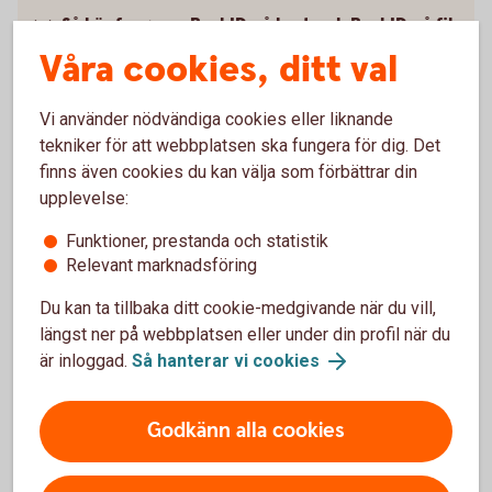
Så här fungerar BankID på kort och BankID på fil
Våra cookies, ditt val
Pris
Vi använder nödvändiga cookies eller liknande
Spärra BankID
tekniker för att webbplatsen ska fungera för dig. Det
finns även cookies du kan välja som förbättrar din
upplevelse:
Säkerhet på internet
Funktioner, prestanda och statistik
Relevant marknadsföring
Du kan ta tillbaka ditt cookie-medgivande när du vill,
Mobilt BankID
längst ner på webbplatsen eller under din profil när du
är inloggad.
Så hanterar vi cookies
Med Mobilt BankID får du tillgång till alla tjänster i
appen och internetbanken.
Godkänn alla cookies
Mobilt BankID