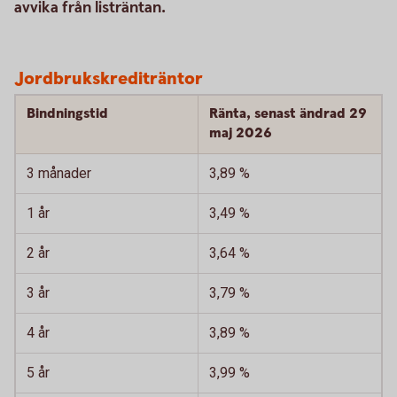
avvika från listräntan.
Jordbrukskrediträntor
Bindningstid
Ränta, senast ändrad 29
maj 2026
3 månader
3,89 %
1 år
3,49 %
2 år
3,64 %
3 år
3,79 %
4 år
3,89 %
5 år
3,99 %