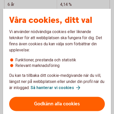
6 år
4,14 %
7 år
4,14 %
Våra cookies, ditt val
8 år
4,14 %
Vi använder nödvändiga cookies eller liknande
tekniker för att webbplatsen ska fungera för dig. Det
9 år
4,14 %
finns även cookies du kan välja som förbättrar din
upplevelse:
10 år
4,19 %
Funktioner, prestanda och statistik
Banklån*
Relevant marknadsföring
* Till exempel "topplån". Bolån i Sölvesborg-Mjällby
Du kan ta tillbaka ditt cookie-medgivande när du vill,
Sparbank, inte i Swedbank Hypotek.
längst ner på webbplatsen eller under din profil när du
är inloggad.
Så hanterar vi
cookies
Godkänn alla cookies
Historiska Räntor Jordbrukskredit 1999-2011 (xlsx)