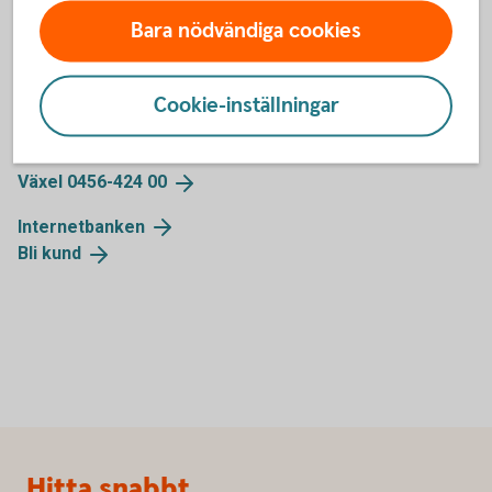
Bara nödvändiga cookies
Kontakta oss
Cookie-inställningar
Skogs- och lantbruksspecialist nära
dig
Växel 0456-424
00
Internetbanken
Bli
kund
Sidfot
Hitta snabbt