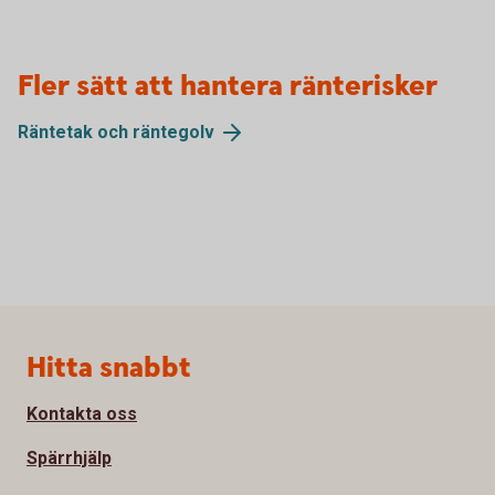
Fler sätt att hantera ränterisker
Räntetak och
räntegolv
Sidfot
Hitta snabbt
Kontakta oss
Spärrhjälp