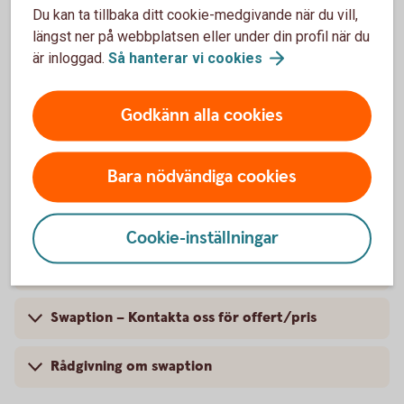
Möjlighet att förändra företagets ränterisk i ett
Du kan ta tillbaka ditt cookie-medgivande när du vill,
lån eller en placering
längst ner på webbplatsen eller under din profil när du
Ger rätten, men inte skyldigheten, att ändra rörlig
är inloggad.
Så hanterar vi
cookies
ränta till fast eller tvärtom vid ett framtida datum
Godkänn alla cookies
Skaffa swaption på ett
bankkontor
Bara nödvändiga cookies
Så fungerar en swaption
Cookie-inställningar
Fakta om swaption
Swaption – Kontakta oss för offert/pris
Rådgivning om swaption