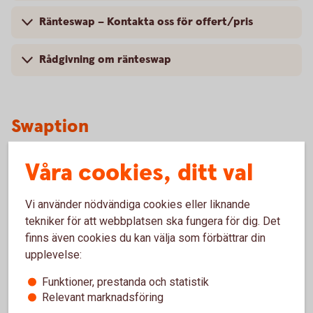
Ränteswap – Kontakta oss för offert/pris
Rådgivning om ränteswap
Swaption
Med en swaption reducerar du företagets ränterisk i ett lån
Våra cookies, ditt val
eller en placering genom att få rätten att ändra rörlig ränta
till fast eller tvärtom vid ett framtida datum.
Vi använder nödvändiga cookies eller liknande
tekniker för att webbplatsen ska fungera för dig. Det
finns även cookies du kan välja som förbättrar din
upplevelse:
Varför swaption?
Funktioner, prestanda och statistik
Säkerställ att ert resultat inte minskas av en
Relevant marknadsföring
framtida förändring i marknadsräntan