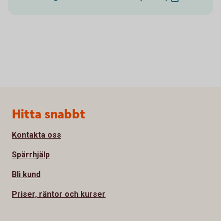
Sidfot
Hitta snabbt
Kontakta oss
Spärrhjälp
Bli kund
Priser, räntor och kurser