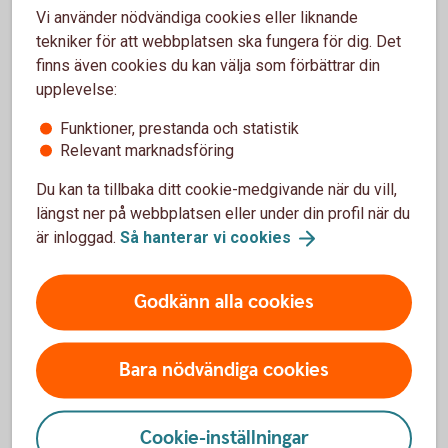
Vi använder nödvändiga cookies eller liknande
tekniker för att webbplatsen ska fungera för dig. Det
finns även cookies du kan välja som förbättrar din
Enligt lag måste en aktiebok föras - den ligger till grund för
upplevelse:
vilka aktier som ger rösträtt.
Funktioner, prestanda och statistik
Relevant marknadsföring
Du kan ta tillbaka ditt cookie-medgivande när du vill,
Den som underlåter att föra aktiebok riskerar böter eller
längst ner på webbplatsen eller under din profil när du
fängelsestraff.
är inloggad.
Så hanterar vi
cookies
Godkänn alla cookies
Regelefterlevnad blir allt viktigare i takt med att bolag växer
eller ägarstruktur förändras.
Bara nödvändiga cookies
Frågor och svar om NVR:s digitala
Cookie-inställningar