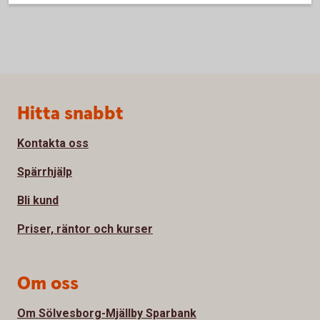
Sidfot
Hitta snabbt
Kontakta oss
Spärrhjälp
Bli kund
Priser, räntor och kurser
Om oss
Om Sölvesborg-Mjällby Sparbank