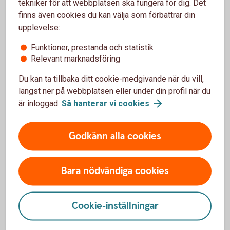
tekniker för att webbplatsen ska fungera för dig. Det
Närstående – förälder/barn
finns även cookies du kan välja som förbättrar din
upplevelse:
En person som är verksam i företaget och är barn, barnbarn
eller förälder till företagaren.
Funktioner, prestanda och statistik
Om du anger uppgifter som inte är sanna eller fullständiga
Relevant marknadsföring
kan det innebära att riskförsäkringar som är kopplade till
Du kan ta tillbaka ditt cookie-medgivande när du vill,
försäkringen inte gäller när de behöver utnyttjas. Då riskerar
längst ner på webbplatsen eller under din profil när du
ni att betala premier för något ni inte kan använda fullt ut.
är inloggad.
Så hanterar vi
cookies
Godkänn alla cookies
För att se detta innehåll behöver du först
godkänna cookies för Funktioner, prestanda
och statistik.
Bara nödvändiga cookies
Inställningar för cookies
Cookie-inställningar