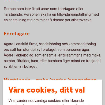
Person som inte är att anse som företagare eller
närstående. Personen ska ha en tillsvidareanställning med
en anställningstid om minst 8 timmar per arbetsvecka.
Företagare
Ägare i enskild firma, handelsbolag och kommanditbolag
oavsett hur stor del av företaget som personen äger.
Ägare i aktiebolag som ensam eller tillsammans med make,
sambo, förälder, barn, eller barnbarn äger minst en tredjedel
av aktierna i bolaget.
Närstående – make/sambo/reg partner
Våra cookies, ditt val
En person som är verksam i företaget och är make, sambo
eller registrerad partner med företagaren.
Vi använder nödvändiga cookies eller liknande