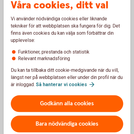
Våra cookies, ditt val
som ett alternativ till en tjänstepension.
Vi använder nödvändiga cookies eller liknande
Direktpension
tekniker för att webbplatsen ska fungera för dig. Det
finns även cookies du kan välja som förbättrar din
upplevelse:
Företag med kollektivavtal
Funktioner, prestanda och statistik
Relevant marknadsföring
Vi erbjuder ett flertal möjligheter att förstärka pensionen för
Du kan ta tillbaka ditt cookie-medgivande när du vill,
ägare och anställda.
längst ner på webbplatsen eller under din profil när du
är inloggad.
Så hanterar vi
cookies
Företag med
kollektivavtal
Godkänn alla cookies
Bara nödvändiga cookies
För att se detta innehåll behöver du först