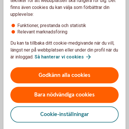
Privat – räntor, priser och
tekniker för att webbplatsen ska fungera för dig. Det
finns även cookies du kan välja som förbättrar din
kurser
upplevelse:
Räntor, kurser och priser för flera av våra tjänster
Funktioner, prestanda och statistik
riktade till privatpersoner.
Relevant marknadsföring
Du kan ta tillbaka ditt cookie-medgivande när du vill,
Räntor, priser och
kurser
längst ner på webbplatsen eller under din profil när du
är inloggad.
Så hanterar vi
cookies
Godkänn alla cookies
För att se detta innehåll behöver du först
godkänna cookies för Funktioner, prestanda
och statistik.
Bara nödvändiga cookies
Inställningar för cookies
Cookie-inställningar