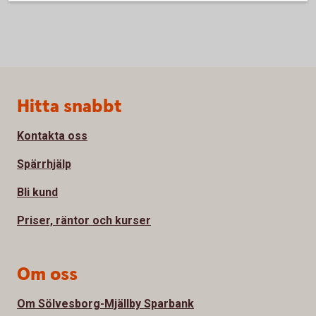
Sidfot
Hitta snabbt
Kontakta oss
Spärrhjälp
Bli kund
Priser, räntor och kurser
Om oss
Om Sölvesborg-Mjällby Sparbank