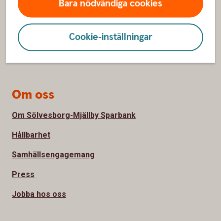
Bara nödvändiga cookies
Spärrhjälp
Cookie-inställningar
Bli kund
Priser, räntor och kurser
Om oss
Om Sölvesborg-Mjällby Sparbank
Hållbarhet
Samhällsengagemang
Press
Jobba hos oss