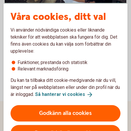
486125780
Blogg Strukturerade
Våra cookies, ditt val
Bloggen för den försiktige investeraren som inte vill
Vi använder nödvändiga cookies eller liknande
ge avkall på möjligheten.
tekniker för att webbplatsen ska fungera för dig. Det
finns även cookies du kan välja som förbättrar din
Blogg Strukturerade
produkter
upplevelse:
Funktioner, prestanda och statistik
Relevant marknadsföring
Du kan ta tillbaka ditt cookie-medgivande när du vill,
längst ner på webbplatsen eller under din profil när du
är inloggad.
Så hanterar vi
cookies
Godkänn alla cookies
Sidfot
Hitta snabbt
Kontakta oss