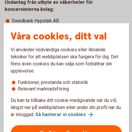
Undantag från utbyte av säkerheter för
koncerninterna bolag:
Swedbank Hypotek AB
Swedbank AS (Estland)
Våra cookies, ditt val
Swedbank AS (Lettland)
Swedbank AB (Litauen)
Vi använder nödvändiga cookies eller liknande
tekniker för att webbplatsen ska fungera för dig. Det
finns även cookies du kan välja som förbättrar din
Övergripande områden
upplevelse:
Funktioner, prestanda och statistik
Relevant marknadsföring
Transaktionsrapportering
Du kan ta tillbaka ditt cookie-medgivande när du vill,
Enligt EMIR ska samtliga derivataffärer som ett
längst ner på webbplatsen eller under din profil när du
företag gör, även de som är handlade över en börs,
är inloggad.
Så hanterar vi cookies
rapporteras in till ett godkänt transaktionsregister. Vi
på Swedbank erbjuder våra kunder hjälp med denna