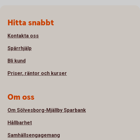
Sidfot
Hitta snabbt
Kontakta oss
Spärrhjälp
Bli kund
Priser, räntor och kurser
Om oss
Om Sölvesborg-Mjällby Sparbank
Hållbarhet
Samhällsengagemang