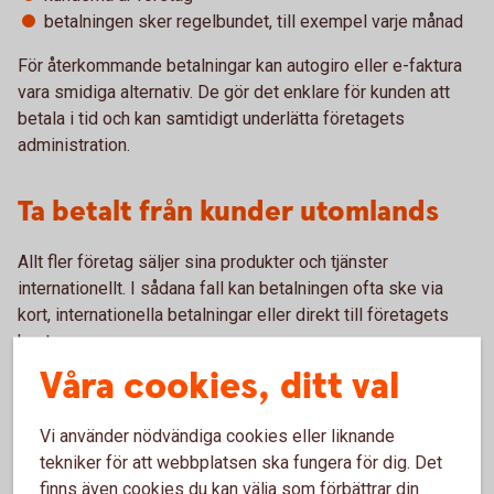
betalningen sker regelbundet, till exempel varje månad
För återkommande betalningar kan autogiro eller e-faktura
vara smidiga alternativ. De gör det enklare för kunden att
betala i tid och kan samtidigt underlätta företagets
administration.
Ta betalt från kunder utomlands
Allt fler företag säljer sina produkter och tjänster
internationellt. I sådana fall kan betalningen ofta ske via
kort, internationella betalningar eller direkt till företagets
konto.
Våra cookies, ditt val
Om du säljer till kunder i andra länder är det också viktigt att
ha koll på vilka regler som gäller för exempelvis moms och
Vi använder nödvändiga cookies eller liknande
tull. Här kan Skatteverket ge mer vägledning kring vad som
tekniker för att webbplatsen ska fungera för dig. Det
gäller i olika situationer.
finns även cookies du kan välja som förbättrar din