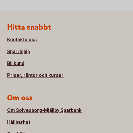
Sidfot
Hitta snabbt
Kontakta oss
Spärrhjälp
Bli kund
Priser, räntor och kurser
Om oss
Om Sölvesborg-Mjällby Sparbank
Hållbarhet