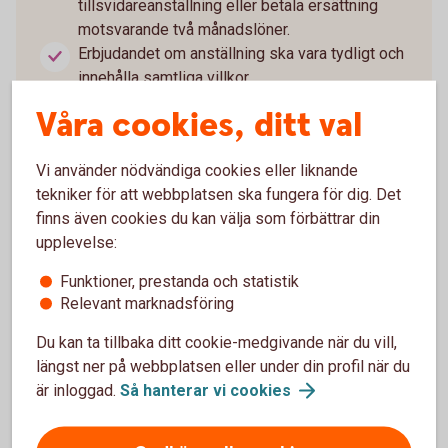
tillsvidareanställning eller betala ersättning
motsvarande två månadslöner.
Erbjudandet om anställning ska vara tydligt och
innehålla samtliga villkor.
Om anställning erbjuds ska det ske inom en
Våra cookies, ditt val
månad efter att tidsgränsen passerats. Samma
tidsfrist gäller om företaget i stället väljer att
Vi använder nödvändiga cookies eller liknande
betala ersättning.
tekniker för att webbplatsen ska fungera för dig. Det
Tackar personen ja upphör anställningen i
finns även cookies du kan välja som förbättrar din
bemanningsföretaget när den nya anställningen
upplevelse:
börjar.
Tackar personen nej fortsätter anställningen i
Funktioner, prestanda och statistik
bemanningsföretaget som tidigare.
Relevant marknadsföring
Egenföretagare och konsulter som arbetar som
specialister omfattas inte av regeln.
Du kan ta tillbaka ditt cookie-medgivande när du vill,
längst ner på webbplatsen eller under din profil när du
är inloggad.
Så hanterar vi
cookies
Läs mer om nya reglerna
(riksdagen.se)