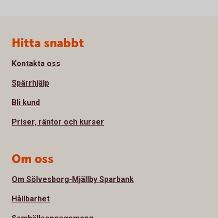
Sidfot
Hitta snabbt
Kontakta oss
Spärrhjälp
Bli kund
Priser, räntor och kurser
Om oss
Om Sölvesborg-Mjällby Sparbank
Hållbarhet