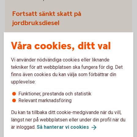
Fortsatt sänkt skatt på
jordbruksdiesel
Den tillfälliga nedsättningen av skatten på
Våra cookies, ditt val
jordbruksdiesel kan förlängas under hela 2026.
Skattereduktion för gåvor från
Vi använder nödvändiga cookies eller liknande
juridiska personer till ideella
tekniker för att webbplatsen ska fungera för dig. Det
finns även cookies du kan välja som förbättrar din
verksamheter
upplevelse:
Juridiska personer föreslås få skattereduktion för
Funktioner, prestanda och statistik
gåvor upp till 800 000 kronor/år till godkända
Relevant marknadsföring
gåvomottagare. Sådana gåvor ska inte
Du kan ta tillbaka ditt cookie-medgivande när du vill,
utdelningsbeskattas hos ägare av företaget.
längst ner på webbplatsen eller under din profil när du
är inloggad.
Så hanterar vi
cookies