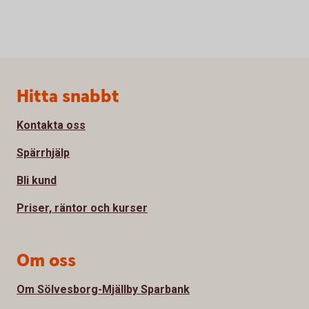
Sidfot
Hitta snabbt
Kontakta oss
Spärrhjälp
Bli kund
Priser, räntor och kurser
Om oss
Om Sölvesborg-Mjällby Sparbank