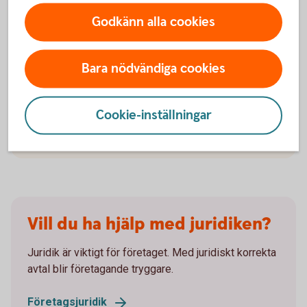
Godkänn alla cookies
Nytt prisbasbelopp 2026
Bara nödvändiga cookies
Det nya prisbasbeloppet för 2026 är fastställt till 59
200 kr, vilket innebär en höjning med 400 kr.
Prisbasbeloppet påverkar bland annat hur mycket
Cookie-inställningar
man betalar i skatt, pensions- och
försäkringsförmåner samt bidrag.
Vill du ha hjälp med juridiken?
Juridik är viktigt för företaget. Med juridiskt korrekta
avtal blir företagande tryggare.
Företagsjuridik