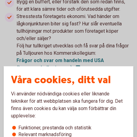
Bygg en buffert, eller förstärk den som redan finns,
för att klara sämre tider och oförutsedda utgifter.
Stresstesta företagets ekonomi. Vad händer om
lågkonjunkturen biter sig fast? Hur slår eventuella
tullhöjningar mot produkter som företaget köper
och/eller säljer?
Följ hur tullkriget utvecklas och få svar på dina frågor
på Tulljouren hos Kommerskollegium:
Frågor och svar om handeln med USA
(kommerskollegium.se)
Se över företagets kostnader. Vilka besparingar går
Våra cookies, ditt val
att göra? Kan du hitta andra, mer kostnadseffektiva
lösningar? Vad finns det för förhandlingsmöjligheter
Vi använder nödvändiga cookies eller liknande
med dina leverantörer till exempel kring
tekniker för att webbplatsen ska fungera för dig. Det
betalningsvillkor och prissättning?
finns även cookies du kan välja som förbättrar din
Håll koll på och för en nära dialog med dina kunder
upplevelse:
och leverantörer. Hur påverkas de av eventuella tullar,
andra fördyringar och en utdragen lågkonjunktur? Se
Funktioner, prestanda och statistik
till att inte göra dig beroende av en enskild kund eller
Relevant marknadsföring