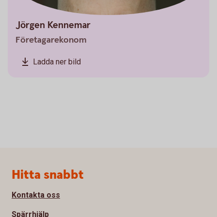
Jörgen Kennemar
Företagarekonom
Ladda ner bild
Sidfot
Hitta snabbt
Kontakta oss
Spärrhjälp