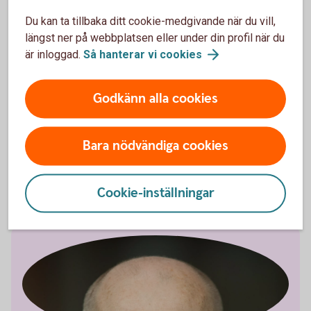
leverantör.
Du kan ta tillbaka ditt cookie-medgivande när du vill,
Arbeta aktivt med företagets affärsutveckling och om
längst ner på webbplatsen eller under din profil när du
möjligt investera i ny teknik som kan stärka företagets
är inloggad.
Så hanterar vi
cookies
konkurrenskraft.
Var försiktig. Eftersom utvecklingen är oförutsägbar är
det bra att sänka riskerna i verksamheten. Se till att ha
Godkänn alla cookies
planer för att hantera olika typer av risker som kan
skapa problem i ditt företag.
Följ den politiska och ekonomiska utvecklingen noga
Bara nödvändiga cookies
så att du kan agera på nya politiska beslut eller
förändringar i konjunkturen.
Cookie-inställningar