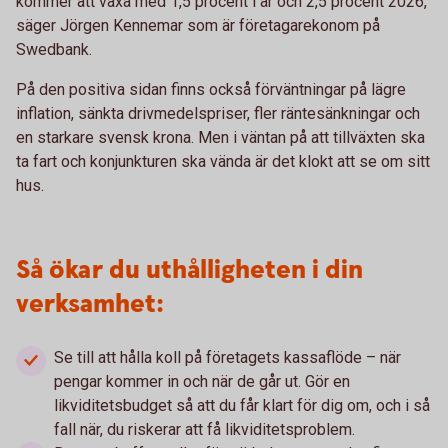
kommer att växa med 1,5 procent i år och 2,5 procent 2026,
säger Jörgen Kennemar som är företagarekonom på
Swedbank.
På den positiva sidan finns också förväntningar på lägre
inflation, sänkta drivmedelspriser, fler räntesänkningar och
en starkare svensk krona. Men i väntan på att tillväxten ska
ta fart och konjunkturen ska vända är det klokt att se om sitt
hus.
Så ökar du uthålligheten i din
verksamhet:
Se till att hålla koll på företagets kassaflöde – när
pengar kommer in och när de går ut. Gör en
likviditetsbudget så att du får klart för dig om, och i så
fall när, du riskerar att få likviditetsproblem.