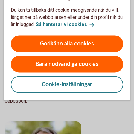
Jobba med täckningsbidraget
Du kan ta tillbaka ditt cookie-medgivande när du vill,
längst ner på webbplatsen eller under din profil när du
Historiskt sett är spannmålspriserna inte låga. Men
är inloggad.
Så hanterar vi
cookies
eftersom kostnaderna har ökat krymper marginalerna. Det
betyder att många har ännu ett tufft år framför sig.
Godkänn alla cookies
– Mitt bästa tips är att du som spannmålsodlare ska räkna
på det täckningsbidrag som ger lönsamhet utifrån just dina
förutsättningar på din gård. Stirra dig inte blind på
Bara nödvändiga cookies
spannmålspriset. Utgå från vad som är ett rimligt
täckningsbidrag, snarare än vad som är maximalt. Jobba
med täckningsbidraget löpande under året och säkra så
Cookie-inställningar
mycket du vågar och kan när lönsamheten är tillräckligt god.
Sprid riskerna och sälj vid flera olika tillfällen, säger Mikael
Jeppsson.