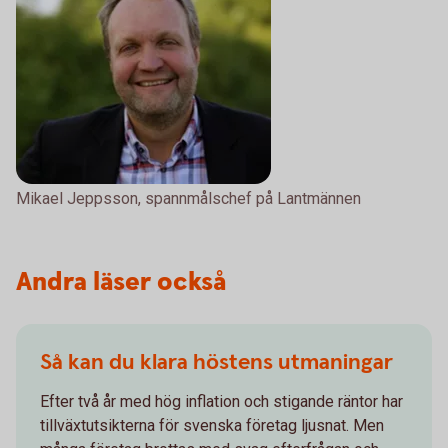
Mikael Jeppsson, spannmålschef på Lantmännen
Andra läser också
Så kan du klara höstens utmaningar
Efter två år med hög inflation och stigande räntor har
tillväxtutsikterna för svenska företag ljusnat. Men