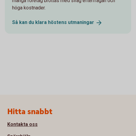
många företag brottas med svag efterfrågan och
höga kostnader.
Så kan du klara höstens
utmaningar
Sidfot
Hitta snabbt
Kontakta oss