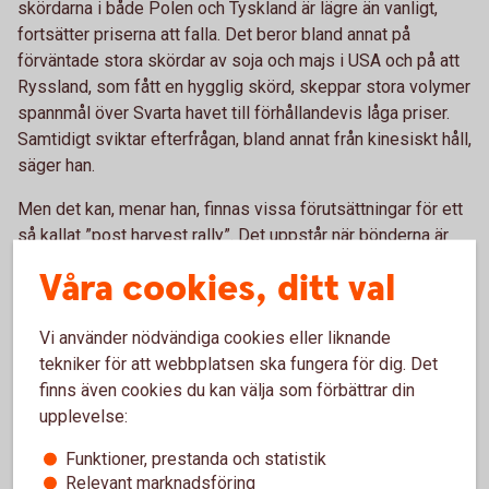
skördarna i både Polen och Tyskland är lägre än vanligt,
fortsätter priserna att falla. Det beror bland annat på
förväntade stora skördar av soja och majs i USA och på att
Ryssland, som fått en hygglig skörd, skeppar stora volymer
spannmål över Svarta havet till förhållandevis låga priser.
Samtidigt sviktar efterfrågan, bland annat från kinesiskt håll,
säger han.
Men det kan, menar han, finnas vissa förutsättningar för ett
så kallat ”post harvest rally”. Det uppstår när bönderna är
klara med skörden och avvaktar med försäljning av inlagrad
Våra cookies, ditt val
spannmål i väntan på bättre priser, samtidigt som
industrierna behöver köpa varor.
Vi använder nödvändiga cookies eller liknande
– Det mönstret ser vi ofta och det kan hända även i år.
tekniker för att webbplatsen ska fungera för dig. Det
Priserna brukar tillfälligt stiga med mellan 5 och 10 procent.
finns även cookies du kan välja som förbättrar din
Men att det skulle finns skäl till några stora, uthålliga
upplevelse:
prisuppgångar just nu kan jag inte se, säger han.
Funktioner, prestanda och statistik
Relevant marknadsföring