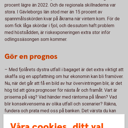
procent lägre än 2022. Och de regionala skillnaderna var
stora. I Gävleborgs län stod mer än 15 procent av
spannmålsskörden kvar på åkrarna när vintern kom. För de
som fick låga skördar i fjol, och dessutom haft problem
med höstsådden, är riskexponeringen extra stor inför
odlingssäsongen som kommer.
Gör en prognos
– Med fjolårets dystra utfall i bagaget är det extra viktigt att
skaffa sig en uppfattning om hur ekonomin kan bli framöver.
Nu, när det går att få en bild av hur övervintringen blir, är det
hög tid att göra prognoser för nästa år och framåt. Vart är
priserna på väg? Vad händer med räntorna på lånen? Vad
blir konsekvenserna av olika utfall och scenarier? Räkna,
fundera och prata med oss på banken. Det värsta du kan
göra är att stoppa huvudet i sanden, säger David Kästel.
Våra cookies, ditt val