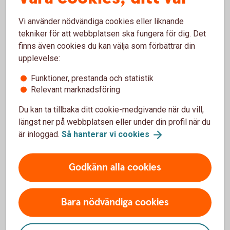
Om likviditetsproblemen blir en realitet har banken ett antal
hjälpmedel att ta till.
Vi använder nödvändiga cookies eller liknande
tekniker för att webbplatsen ska fungera för dig. Det
– Vilka lösningar som passar beror givetvis på
finns även cookies du kan välja som förbättrar din
förutsättningarna, men det kan till exempel handla om
upplevelse:
likviditetslån, EU-krediter och eventuella
amorteringsbefrielser. Men oavsett hur lösning ser ut blir
Funktioner, prestanda och statistik
den bättre för dig ju tidigare vi kommer in i bilden, säger
Relevant marknadsföring
han.
Du kan ta tillbaka ditt cookie-medgivande när du vill,
längst ner på webbplatsen eller under din profil när du
är inloggad.
Så hanterar vi
cookies
Lantbruksspecialister
Godkänn alla cookies
Prata med bankens lantbruksspecialister. De finns
över hela landet.
Bara nödvändiga cookies
Våra
lantbruksspecialister